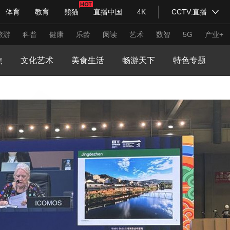
体育
教育
熊猫
直播中国
4K
CCTV.直播
式妙语
主持人
下载央视影音
热解读
天天学习
旅游
科普
健康
乐龄
阅读
艺术
数智
5G
产业+
焦
文化艺术
美食生活
畅游天下
特色专题
纪录片网
国家大剧院
大型活动
科技
法治
文娱
人物
公益
图片
习式妙语
央视快评
央视网评
光华锐评
锋面
频道
VR/AR
4K专区
全景新闻
请入列
人生第一次
人生第二次
年冬奥会
CBA
NBA
中超
国足
国际足球
网球
综
体育江湖
文化体育
冰雪道路
足球道路