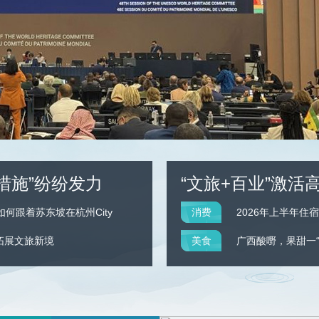
央博
非遗
文化
旅游
科普
健康
乐龄
阅读
云起
超级工厂
智敬中国
全民健康
颜选攻略
海洋
热播榜
总台企业白名单
措施”纷纷发力
“文旅+百业”激活
如何跟着苏东坡在杭州City
消费
2026年上半年住
”拓展文旅新境
美食
广西酸嘢，果甜一“