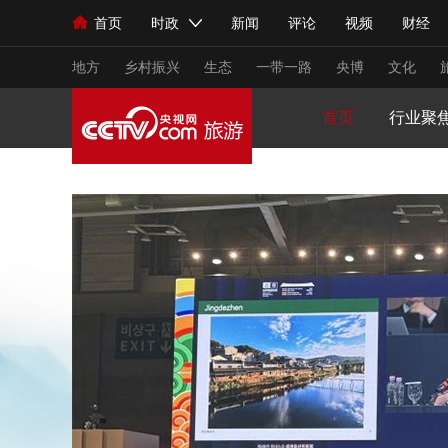
首页
时政
新闻
评论
视频
财经
人民领袖习近平
直播
海外频道
片库
iPanda
栏目大全
联播+
English
中国领导人
节目单
Монгол
听音
央视快评
微视频
习
地方
乡村振兴
生态
一带一路
央博
文化
首页
行业聚
总台春晚
网络春晚
共产党员网
秧纪录
新闻
国内
国际
评论
经济
军事
人民领袖习近平
联播+
热解读
天天学习
视频
小央视频
小央直播
直播中国
熊猫
现场
前线
比划
快看
蓝海中国
新兵
体育
直播
竞猜
2026年世界杯
2026
VIP会员
CCTV奥林匹克频道
生活体育大会