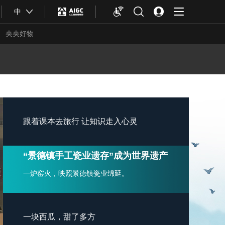
中
央央好物
跟着课本去旅行 让知识走入心灵
“景德镇手工瓷业遗存”成为世界遗产
一块西瓜，甜了多方
合体育
亚冬会
景区买瓜送凉、农民卖瓜解困、游客吃瓜消暑，
一个善行，多方受益。