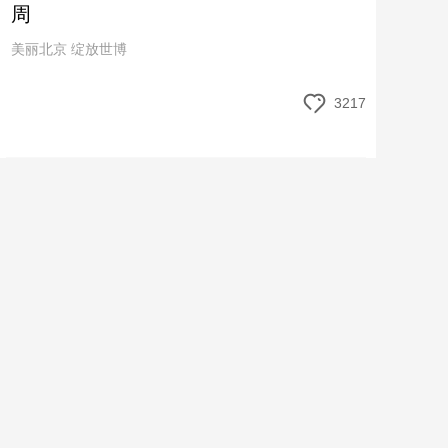
周
美丽北京 绽放世博
3217