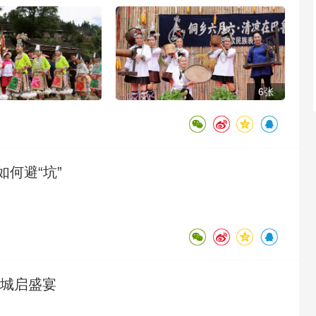
6张
何避“坑”
京城启盛宴