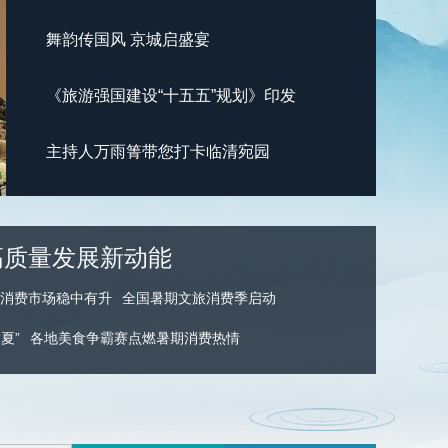
艺术
汽车
数智
5G
产业+
舞韵传国风 京城启盛宴
时尚
天气
才艺
网展
央央好物
《旅游强国建设“十五五”规划》印发
主持人万雨箐带您打卡临清宛园
高质量发展新动能
宿消费市场稳中有升
全国暑期文旅消费季启动
夏”
各地美食争霸赛点燃暑期消费热情