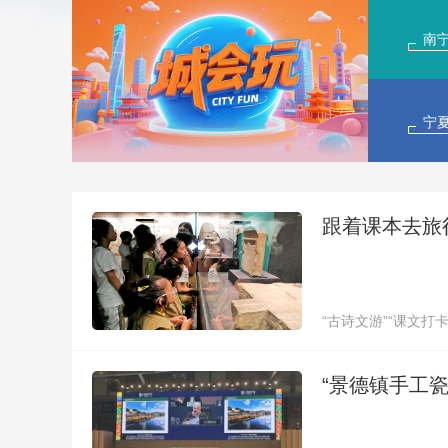
南
宁
跟着课本去旅
“古诗文游”“课文打卡
“景德镇手工瓷