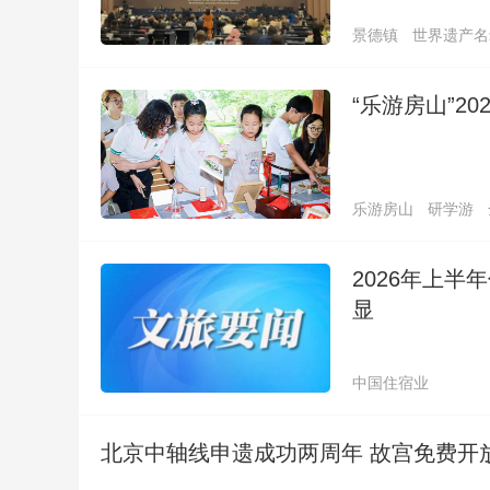
景德镇
世界遗产名
“乐游房山”2
乐游房山
研学游
2026年上
显
中国住宿业
北京中轴线申遗成功两周年 故宫免费开