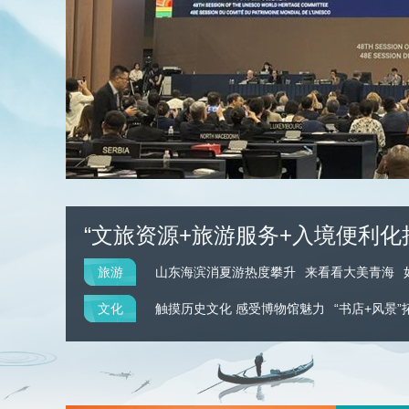
财经
教育
乡村振兴
生态环境
一带一路
大国智造
大国展会
大国保险
云顶对话
CCTV.节目官网
直播
节目单
栏目
片库
“文旅资源+旅游服务+入境便利化
旅游
山东海滨消夏游热度攀升
来看看大美青海
Walk？
文化
触摸历史文化 感受博物馆魅力
“书店+风景