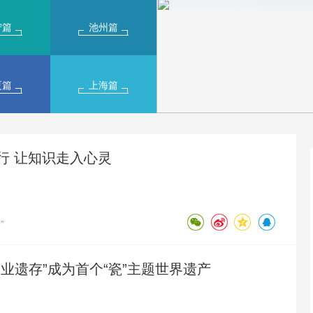
宁篇
池州篇
夏篇
上海篇
行 让知识走入心灵
”
业遗存”成为首个“瓷”主题世界遗产