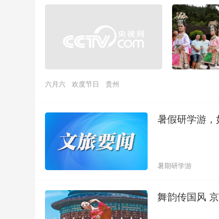
六月六
欢度节日
贵州
暑假研学游，如
暑期研学游
舞韵传国风 