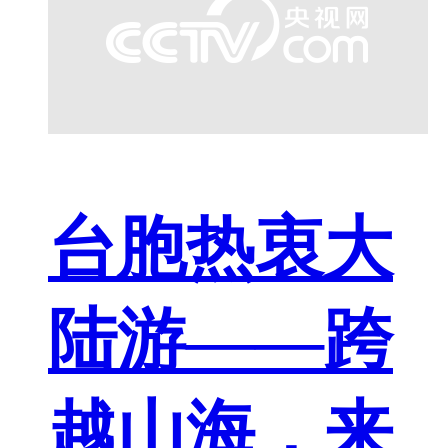
台胞热衷大
陆游——跨
越山海，来