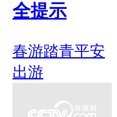
全提示
春游踏青
平安
出游