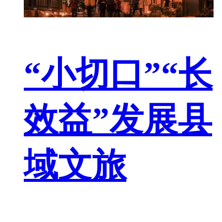
“小切口”“长
效益”发展县
域文旅