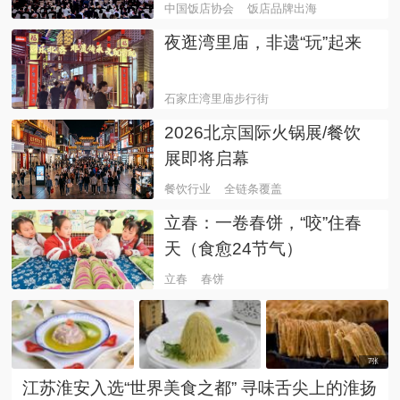
中国饭店协会
饭店品牌出海
​夜逛湾里庙，非遗“玩”起来
石家庄湾里庙步行街
文玩古玩非遗市集
2026北京国际火锅展/餐饮
展即将启幕
餐饮行业
全链条覆盖
立春：一卷春饼，“咬”住春
天（食愈24节气）
立春
春饼
7张
江苏淮安入选“世界美食之都” 寻味舌尖上的淮扬