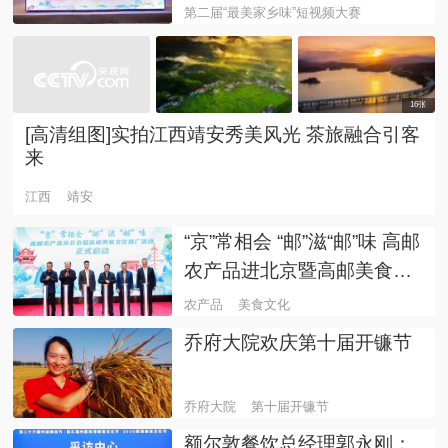
述中国故事
第二届“最美家乡味”短视频大赛
16张
[高清组图]实拍江西靖安秀美风光 茶旅融合引客
来
江西
靖安
“京”常相会 “邮”滋“邮”味 高邮
农产品进北京暨高邮美食文
化推广活动在京成功举办
农产品
美食文化
乔府大院欢庆第十届开镰节
乔府大院
第十届开镰节
额尔敦餐饮总经理郭永刚：