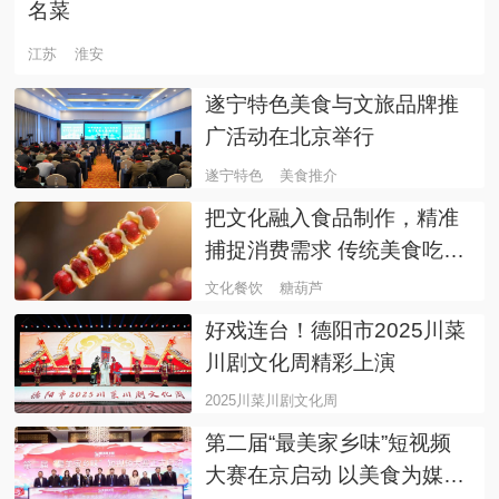
名菜
江苏
淮安
遂宁特色美食与文旅品牌推
广活动在北京举行
遂宁特色
美食推介
把文化融入食品制作，精准
捕捉消费需求 传统美食吃出
新滋味
文化餐饮
糖葫芦
好戏连台！德阳市2025川菜
川剧文化周精彩上演
2025川菜川剧文化周
第二届“最美家乡味”短视频
大赛在京启动 以美食为媒讲