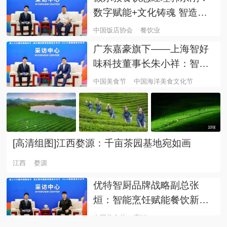
数字赋能+文化铸魂 智造草
原好味道
中国饭店协会
餐饮业
广东嘉豪旗下——上海智好
味科技董事长朱小祥：智能
赋能餐饮业新升级
中国美食节
中国海洋美食文化节
10张
[高清组图]江西婺源：千亩茶园基地宛如画
江西
婺源
优特智厨品牌战略副总张
烜：智能烹饪赋能餐饮新未
来
中国美食节
烹饪