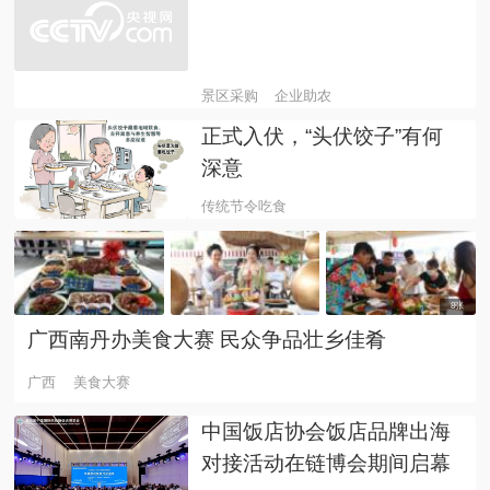
景区采购
企业助农
正式入伏，“头伏饺子”有何
深意
传统节令吃食
8张
广西南丹办美食大赛 民众争品壮乡佳肴
广西
美食大赛
中国饭店协会饭店品牌出海
对接活动在链博会期间启幕