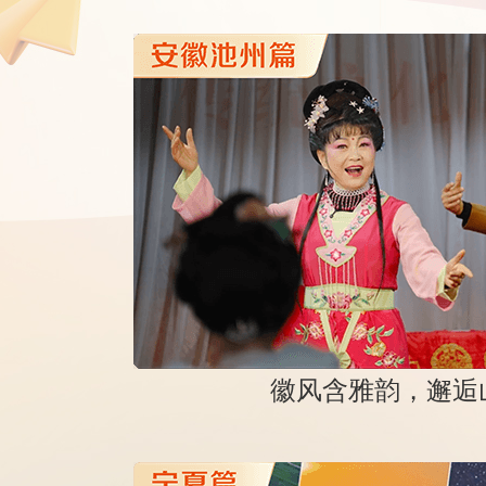
徽风含雅韵，邂逅