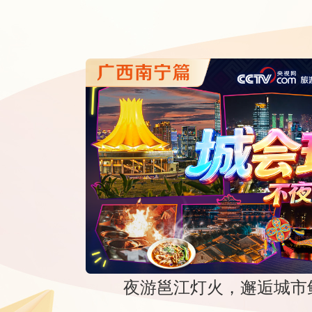
夜游邕江灯火，邂逅城市