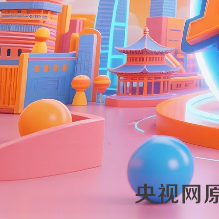
财经
教育
乡村振兴
生态环境
一带
大国智造
大国展会
大国保险
云顶对话
CCTV.节目官网
直播
节目单
栏目