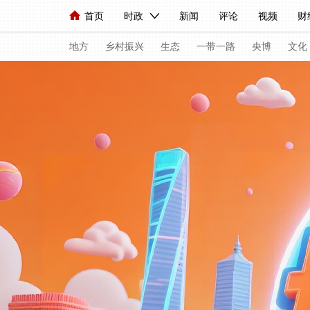
首页
时政
新闻
评论
视频
财
人民领袖习近平
直播
海外频道
片库
iPanda
栏目大全
联播+
English
中国领导人
节目单
Монгол
听音
央视快评
微视频
地方
乡村振兴
生态
一带一路
央博
文化
总台春晚
网络春晚
共产党员网
秧纪录
新闻
国内
国际
评论
经济
军事
人民领袖习近平
联播+
热解读
天天学
视频
小央视频
小央直播
直播中国
现场
前线
比划
快看
蓝海中国
体育
直播
竞猜
2026年世界杯
20
VIP会员
CCTV奥林匹克频道
生活体育大