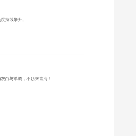
00:04:22
城会玩 | 来佛山乐平
热度持续攀升。
镇，寻一份千年岭南
的诗意烟火！
00:02:20
乐平新篇：“百千万工
程”引领下的镇域振兴
样本
00:11:56
2025中国网络媒体论
坛：第五篇章传承
00:10:39
的灰白与单调，不妨来青海！
2025中国网络媒体论
坛：第三篇章温暖
00:09:47
2025中国网络媒体论
坛：第二篇章如愿
00:06:57
2025中国网络媒体论