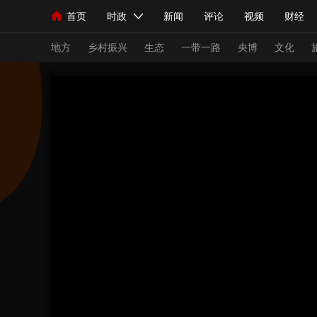
首页
时政
新闻
评论
视频
财经
人民领袖习近平
直播
海外频道
片库
iPanda
栏目大全
联播+
English
中国领导人
节目单
Монгол
听音
央视快评
微视频
习
地方
乡村振兴
生态
一带一路
央博
文化
总台春晚
网络春晚
共产党员网
秧纪录
新闻
国内
国际
评论
经济
军事
人民领袖习近平
联播+
热解读
天天学习
视频
小央视频
小央直播
直播中国
熊猫
现场
前线
比划
快看
蓝海中国
新兵
体育
直播
竞猜
2026年世界杯
2026
VIP会员
CCTV奥林匹克频道
生活体育大会