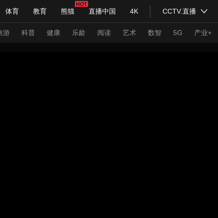
体育
教育
熊猫
直播中国
4K
CCTV.直播
式妙语
主持人
下载央视影音
热解读
天天学习
旅游
科普
健康
乐龄
阅读
艺术
数智
5G
产业+
纪录片网
国家大剧院
大型活动
科技
法治
文娱
人物
公益
图片
习式妙语
央视快评
央视网评
光华锐评
锋面
频道
VR/AR
4K专区
全景新闻
请入列
人生第一次
人生第二次
年冬奥会
CBA
NBA
中超
国足
国际足球
网球
综
体育江湖
文化体育
冰雪道路
足球道路