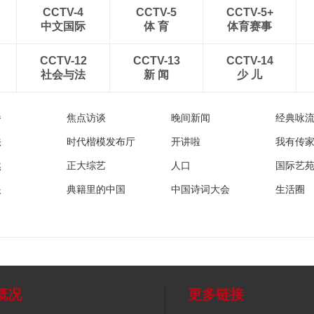
CCTV-4
CCTV-5
CCTV-5+
中文国际
体 育
体育赛事
CCTV-12
CCTV-13
CCTV-14
社会与法
新 闻
少 儿
播
焦点访谈
晚间新闻
经典咏
法
时代楷模发布厅
开讲啦
我有传
然
正大综艺
人口
国际艺
眼
典籍里的中国
中国诗词大会
生活圈
概况
更多链接