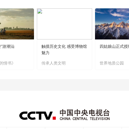
嬷”游潮汕
触摸历史文化 感受博物馆
四姑娘山正式授
魅力
的情书》
传承人类文明
世界地质公园