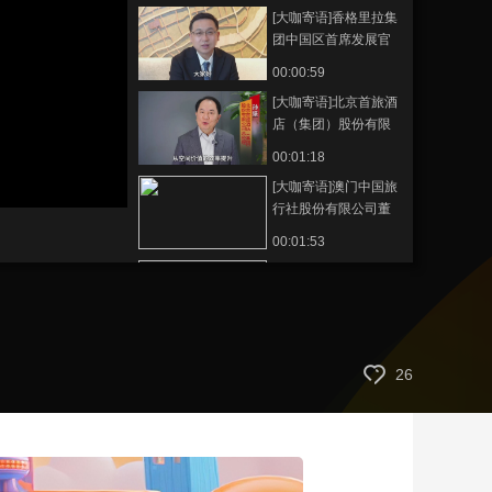
[大咖寄语]香格里拉集
艺术
汽车
数智
5G
产业+
团中国区首席发展官
徐皓淳
时尚
天气
才艺
网展
央央好物
00:00:59
[大咖寄语]北京首旅酒
店（集团）股份有限
公司总经理 孙坚
00:01:18
[大咖寄语]澳门中国旅
行社股份有限公司董
事长 张健中
00:01:53
[大咖寄语]凯悦中国区
副总裁、逸扉酒店
CEO及董事总经理 孙
00:01:08
武
[大咖寄语]中国饭店协
26
会副会长、君澜集团
董事长 王建平
00:01:40
[大咖寄语]中国饭店协
会名誉会长 韩明