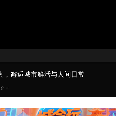
央博
非遗
文化
旅游
科普
健康
乐龄
阅读
云起
超级工厂
智敬中国
全民健康
颜选攻略
海洋
热播榜
总台企业白名单
火，邂逅城市鲜活与人间日常
简介