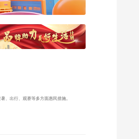
00:02:01
[大咖寄语]香格里拉集
团中国区首席发展官
徐皓淳
00:00:59
[大咖寄语]北京首旅酒
店（集团）股份有限
公司总经理 孙坚
00:01:18
胡同口遇见长江头，
归来仍是那碗乡愁
00:05:47
晏殊故里进贤文笔，
一笔写尽千年风雅，
一镇匠造万家书香
00:05:15
避暑、出行、观赛等多方面惠民措施。
三月三上春山 壮歌嘹
亮
00:11:42
城会玩池州篇：邂逅
山水诗城