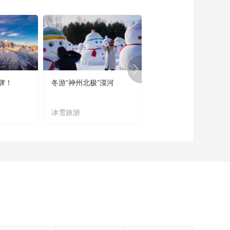
坛：第四篇章逐梦
00:07:31
2025中国网络媒体论
坛：第一篇章牵挂
00:06:45
2025《看见中国乡
村》—十载平安路 万
牌！
冬游“神州北极”漠河
宜居宜业又宜游
里乡村兴
00:14:10
第三届中国餐饮业社
冰雪旅游
农文旅融合
会责任大会在京召开
央视网专访世界中餐
00:02:27
业联合会会长邢颖
2025《看见中国乡
村》金融助力乡村发
展系列专题片 第五
00:06:04
集：组织振兴 共治共
一个赣字里藏着一整
享·民生金桥
个宝藏
00:01:55
2025《看见中国乡