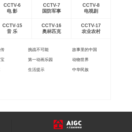
村》金融助力乡村发
CCTV-6
CCTV-7
CCTV-8
展系列专题片 第三
电 影
国防军事
电视剧
00:06:50
集：文化焕新 育才富
民
CCTV-15
CCTV-16
CCTV-17
音 乐
奥林匹克
农业农村
流传
挑战不可能
故事里的中国
家宝
第一动画乐园
动物世界
苑
生活提示
中华民族