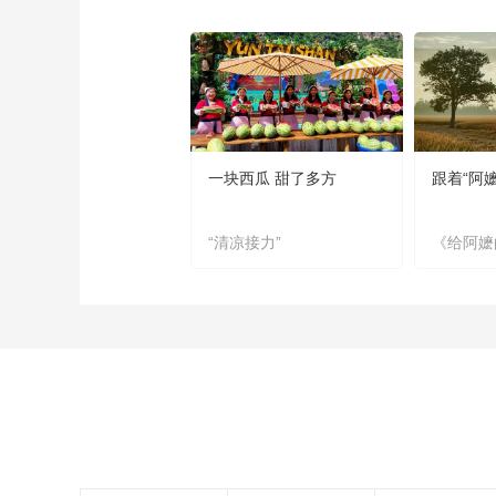
一块西瓜 甜了多方
跟着“阿
“清凉接力”
《给阿嬷