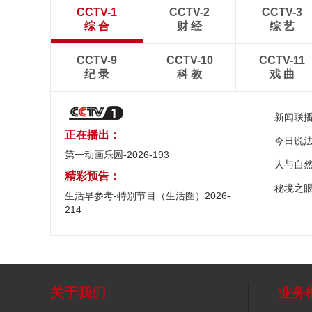
CCTV-1
CCTV-2
CCTV-3
综 合
财 经
综 艺
CCTV-9
CCTV-10
CCTV-11
纪 录
科 教
戏 曲
新闻联
正在播出：
今日说
第一动画乐园-2026-193
人与自
精彩预告：
秘境之
生活早参考-特别节目（生活圈）2026-
214
关于我们
业务