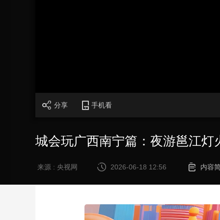
财经
教育
乡村振兴
生态环境
一带一路
大国智造
大国展会
大国保险
云顶对话
CCTV.节目官网
直播
节目单
栏目
片库
分享
手机看
城会玩广西南宁篇：夜游邕江灯
来源 : 央视网
2026-06-18 12:56
内容