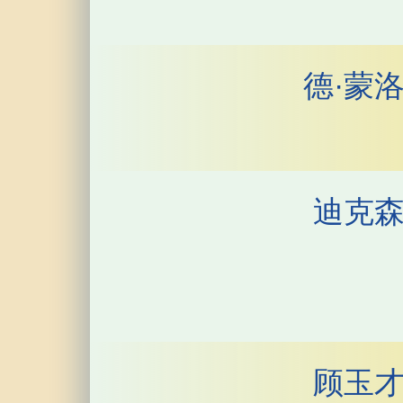
德·蒙
迪克
顾玉