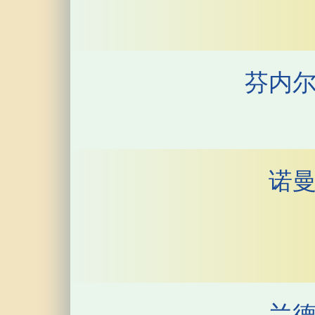
芬内
诺
兰