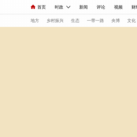
首页
时政
新闻
评论
视频
财
人民领袖习近平
直播
海外频道
片库
iPanda
栏目大全
联播+
English
中国领导人
节目单
Монгол
听音
央视快评
微视频
地方
乡村振兴
生态
一带一路
央博
文化
总台春晚
网络春晚
共产党员网
秧纪录
新闻
国内
国际
评论
经济
军事
人民领袖习近平
联播+
热解读
天天学
视频
小央视频
小央直播
直播中国
现场
前线
比划
快看
蓝海中国
体育
直播
竞猜
2026年世界杯
20
VIP会员
CCTV奥林匹克频道
生活体育大