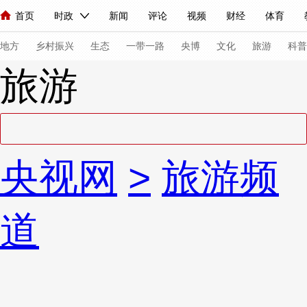
首页
时政
新闻
评论
视频
财经
体育
人民领袖习近平
直播
海外频道
片库
iPanda
栏目大全
联播+
English
中国领导人
节目单
Монгол
听音
央视快评
微视频
习式妙语
主持人
下
地方
乡村振兴
生态
一带一路
央博
文化
旅游
科普
旅游
总台春晚
网络春晚
共产党员网
秧纪录
纪录片网
新闻
国内
国际
评论
经济
军事
科技
法
央视网
>
旅游频
人民领袖习近平
联播+
热解读
天天学习
习式妙语
视频
小央视频
小央直播
直播中国
熊猫频道
V
道
现场
前线
比划
快看
蓝海中国
新兵请入列
体育
直播
竞猜
2026年世界杯
2026年冬奥会
VIP会员
CCTV奥林匹克频道
生活体育大会
体育江湖