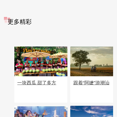
更多精彩
一块西瓜 甜了多方
跟着“阿嬷”游潮汕