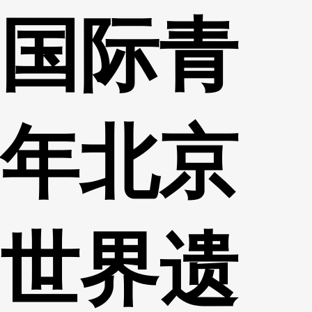
国际青
财经
教育
乡村振兴
生态环境
一带一路
央博
大国智造
大国展会
大国保险
云顶对话
云起
超
年北京
CCTV.节目官网
直播
节目单
栏目
片库
热播榜
世界遗