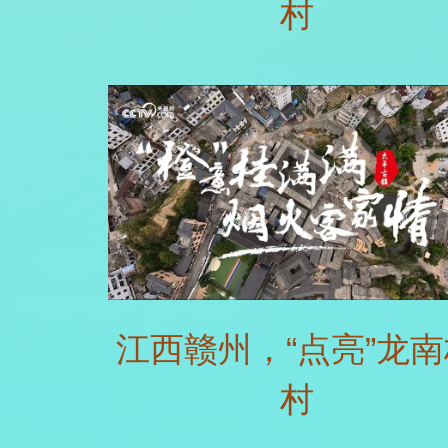
村
江西赣州，“点亮”龙南
村