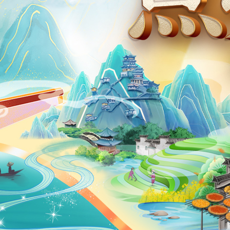
财经
教育
乡村振兴
生态环境
一带
大国智造
大国展会
大国保险
云顶对话
CCTV.节目官网
直播
节目单
栏目