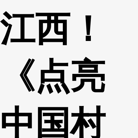
江西！
《点亮
中国村