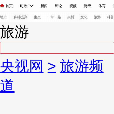
首页
时政
新闻
评论
视频
财经
体育
人民领袖习近平
直播
海外频道
片库
iPanda
栏目大全
联播+
English
中国领导人
节目单
Монгол
听音
央视快评
微视频
习式妙语
主持人
下
地方
乡村振兴
生态
一带一路
央博
文化
旅游
科普
旅游
总台春晚
网络春晚
共产党员网
秧纪录
纪录片网
新闻
国内
国际
评论
经济
军事
科技
法
央视网
>
旅游频
人民领袖习近平
联播+
热解读
天天学习
习式妙语
视频
小央视频
小央直播
直播中国
熊猫频道
V
道
现场
前线
比划
快看
蓝海中国
新兵请入列
体育
直播
竞猜
2026年世界杯
2026年冬奥会
VIP会员
CCTV奥林匹克频道
生活体育大会
体育江湖