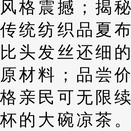
风格震撼；揭秘
传统纺织品夏布
比头发丝还细的
原材料；品尝价
格亲民可无限续
杯的大碗凉茶。