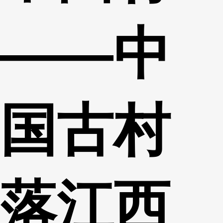
——中
国古村
落江西