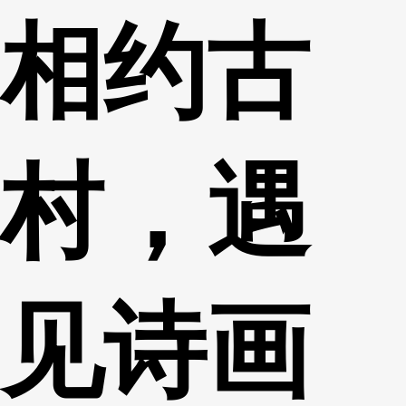
相约古
财经
教育
乡村振兴
生态环境
一带一路
央博
大国智造
大国展会
大国保险
云顶对话
云起
超
村，遇
CCTV.节目官网
直播
节目单
栏目
片库
热播榜
见诗画