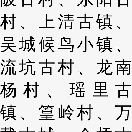
村、上清古镇、
吴城候鸟小镇、
流坑古村、龙南
杨村、瑶里古
镇、篁岭村、万