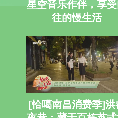
星空音乐作伴，享受
往的慢生活
[恰噶南昌消费季]洪
夜巷：藏于百栋苏式