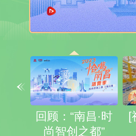
回顾：“南昌·时
尚智创之都”