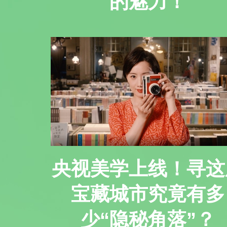
的魅力！
央视美学上线！寻这
宝藏城市究竟有多
少“隐秘角落”？