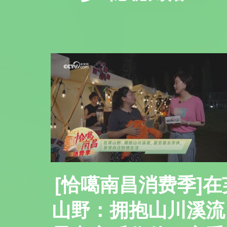
[恰噶南昌消费季]在
山野：拥抱山川溪流