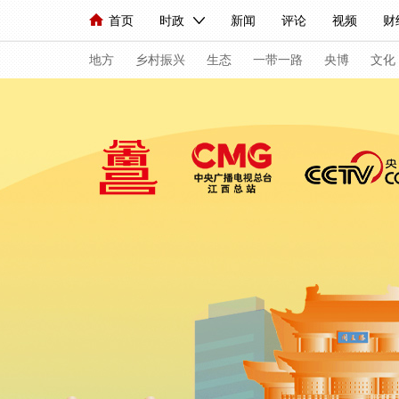
首页
时政
新闻
评论
视频
财
人民领袖习近平
直播
海外频道
片库
iPanda
栏目大全
联播+
English
中国领导人
节目单
Монгол
听音
央视快评
微视频
地方
乡村振兴
生态
一带一路
央博
文化
总台春晚
网络春晚
共产党员网
秧纪录
新闻
国内
国际
评论
经济
军事
人民领袖习近平
联播+
热解读
天天学
视频
小央视频
小央直播
直播中国
现场
前线
比划
快看
蓝海中国
体育
直播
竞猜
2026年世界杯
20
VIP会员
CCTV奥林匹克频道
生活体育大