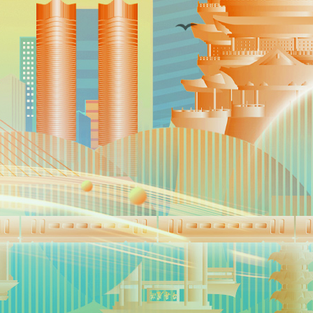
财经
教育
乡村振兴
生态环境
一带
大国智造
大国展会
大国保险
云顶对话
CCTV.节目官网
直播
节目单
栏目