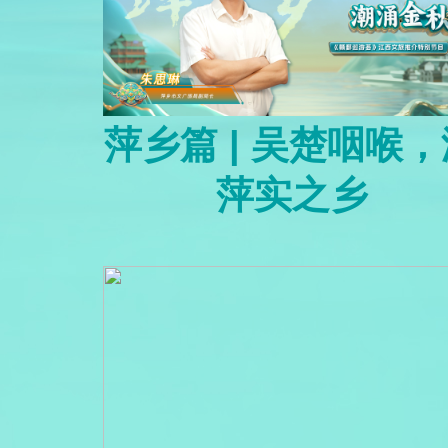
萍乡篇 | 吴楚咽喉，
萍实之乡