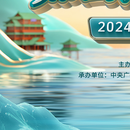
财经
教育
乡村振兴
生态环境
一带
大国智造
大国展会
大国保险
云顶对话
CCTV.节目官网
直播
节目单
栏目