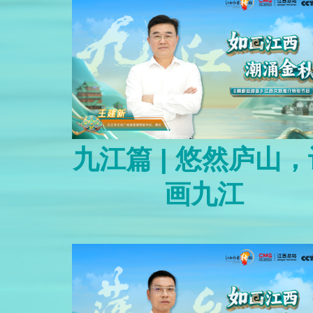
九江篇 | 悠然庐山，
画九江