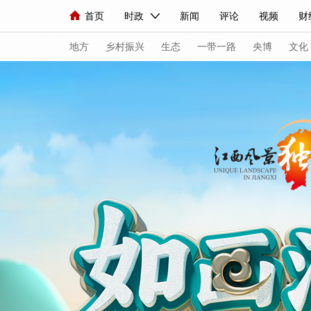
首页
时政
新闻
评论
视频
财
人民领袖习近平
直播
海外频道
片库
iPanda
栏目大全
联播+
English
中国领导人
节目单
Монгол
听音
央视快评
微视频
地方
乡村振兴
生态
一带一路
央博
文化
总台春晚
网络春晚
共产党员网
秧纪录
新闻
国内
国际
评论
经济
军事
人民领袖习近平
联播+
热解读
天天学
视频
小央视频
小央直播
直播中国
现场
前线
比划
快看
蓝海中国
体育
直播
竞猜
2026年世界杯
20
VIP会员
CCTV奥林匹克频道
生活体育大