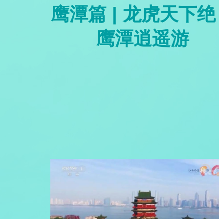
鹰潭篇 | 龙虎天下绝
鹰潭逍遥游