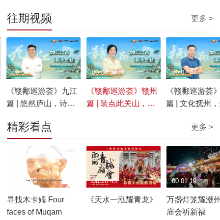
往期视频
更多 >
00:07:53
00:07:34
00:07:47
《赣鄱巡游荟》九江
《赣鄱巡游荟》赣州
《赣鄱巡游荟
篇 | 悠然庐山，诗画
篇 | 装点此关山，今
篇 | 文化抚州
九江
朝更好看
之舟
精彩看点
更多 >
00:29:59
00:10:45
00:01:19
寻找木卡姆 Four
《天水一泓耀青龙》
万盏灯笼耀潮州
faces of Muqam
庙会祈新福