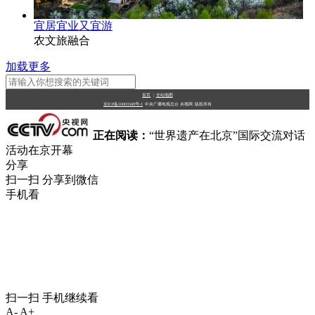
宜居宜业又宜游
农文旅融合
加载更多
首页
|
全站地图
京ICP备10003349号-1
中央广播电视总台
央视网
版权所有
正在阅读：
“世界遗产在北京”国际交流对话
活动在京开幕
分享
扫一扫 分享到微信
手机看
扫一扫 手机继续看
A-
A+