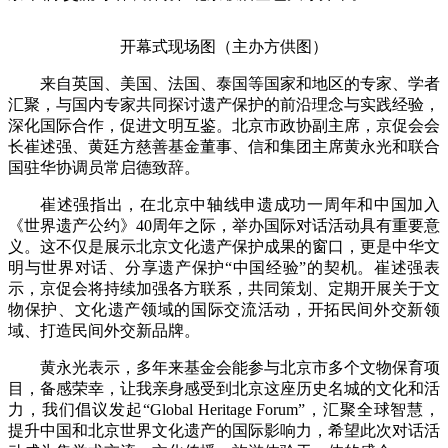
财经
教育
乡村振兴
生态环境
一带一路
央博
开幕式现场图（主办方供图）
大国智造
大国展会
大国保险
云顶对话
云起
超
来自英国、美国、法国、泰国等国家和地区的专家、学者
汇聚，与国内专家共同探讨遗产保护的前沿理念与实践经验，
深化国际合作，促进文明互鉴。北京市政协副主席，京促会会
长崔述强、黄廷方慈善基金董事、信和集团主席黄永光和联合
国驻华协调员常启德致辞。
CCTV.节目官网
直播
节目单
栏目
片库
收视榜
崔述强指出，在北京中轴线申遗成功一周年和中国加入
《世界遗产公约》40周年之际，举办国际对话活动具有重要意
义。这不仅是展示北京文化遗产保护成果的窗口，更是中华文
明与世界对话、分享遗产保护“中国经验”的契机。崔述强表
示，京促会将持续加强各方联系，共同策划、定期开展关于文
物保护、文化遗产领域的国际交流活动，开拓民间外交新领
域、打造民间外交新品牌。
黄永光表示，多年来基金会能参与北京市多个文物保育项
目，备感荣幸，让我亲身感受到北京这座历史名城的文化和活
力，我们倡议发起“Global Heritage Forum”，汇聚全球智慧，
提升中国和北京世界文化遗产的国际影响力，希望此次对话活