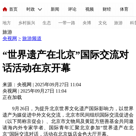
首页
时政
新闻
评论
视频
财经
体育
人民领袖习近平
直播
海外频道
片库
iPanda
栏目大全
联播+
English
中国领导人
节目单
Монгол
听音
央视快评
微视频
习式妙语
主持人
地方
乡村振兴
生态
一带一路
央博
文化
旅游
科
旅游
央视网
>
旅游频道
总台春晚
网络春晚
共产党员网
秧纪录
纪录片网
“世界遗产在北京”国际交流对
话活动在京开幕
新闻
国内
国际
评论
经济
军事
科技
法
人民领袖习近平
联播+
热解读
天天学习
习式妙语
来源：央视网 | 2025年09月27日 11:04
央视网 | 2025年09月27日 11:04
视频
小央视频
小央直播
直播中国
熊猫频道
V
正在加载
现场
前线
比划
快看
蓝海中国
新兵请入列
9月26日，为提升北京世界文化遗产国际影响力，以世界
遗产为媒促进中外文化交流，北京市民间组织国际交流促进会
体育
直播
竞猜
2026年世界杯
2026年冬奥会
C
（以下简称京促会）、北京市文物局及黄廷方慈善基金共同邀
请海内外专家学者、国际青年汇聚北京参加“世界遗产在北
VIP会员
CCTV奥林匹克频道
生活体育大会
体育江湖
京”国际交流对话，活动在北京饭店金色大厅开幕。