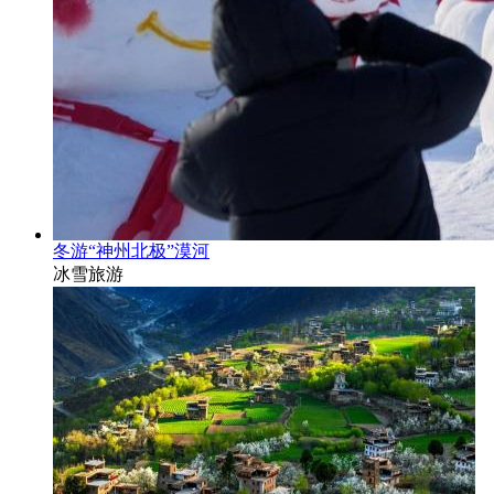
冬游“神州北极”漠河
冰雪旅游