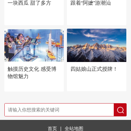
一块西瓜 甜了多方
跟着“阿嬷”游潮汕
四姑娘山正式授牌！
触摸历史文化 感受博
物馆魅力
首页
|
全站地图