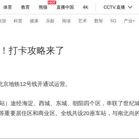
体育
教育
熊猫
直播中国
4K
CCTV.直播
式妙语
主持人
下载央视影音
热解读
天天学习
旅游
科普
健康
乐龄
阅读
艺术
数智
5G
产业+
纪录片网
国家大剧院
大型活动
通！打卡攻略来了
科技
法治
文娱
人物
公益
图片
习式妙语
央视快评
央视网评
光华锐评
锋面
，北京地铁12号线开通试运营。
频道
VR/AR
4K专区
全景新闻
北站）途经海淀、西城、东城、朝阳四个区，串联了世纪
请入列
人生第一次
人生第二次
等重要居住区和商业区。全线共设20座车站，与南北向
年冬奥会
CBA
NBA
中超
国足
国际足球
网球
综
体育江湖
文化体育
冰雪道路
足球道路