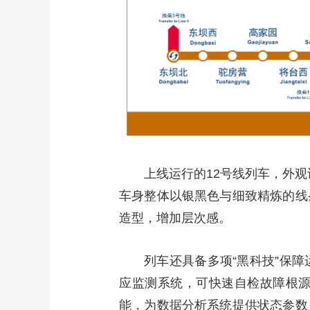
财经
教育
乡村振兴
生态环境
一带一路
大国智造
大国展会
大国保险
云顶对话
CCTV.节目官网
直播
节目单
栏目
片库
上线运行的12号线列车，外观
车身整体以银黑色与细致精炼的线
造型，增加层次感。
列车还具备多项“黑科技”保
应监测系统，可快速自检故障根
能，为数据分析系统提供状态参数