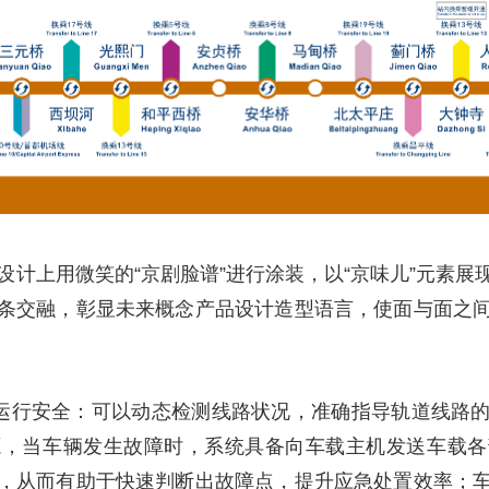
央博
非遗
文化
旅游
科普
健康
乐龄
阅读
云起
超级工厂
智敬中国
全民健康
颜选攻略
海洋
热播榜
总台企业白名单
设计上用微笑的“京剧脸谱”进行涂装，以“京味儿”元素
条交融，彰显未来概念产品设计造型语言，使面与面之
障运行安全：可以动态检测线路状况，准确指导轨道线路
源，当车辆发生故障时，系统具备向车载主机发送车载各
，从而有助于快速判断出故障点，提升应急处置效率；