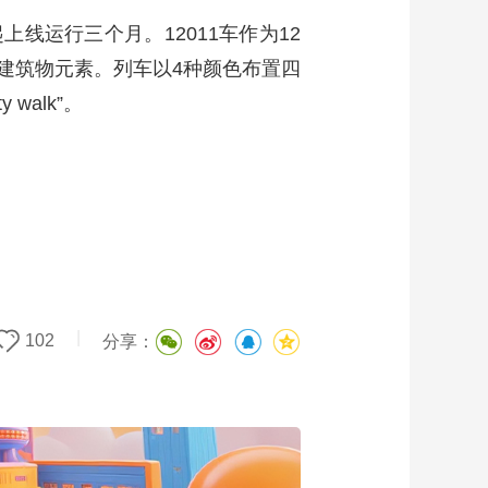
线运行三个月。12011车作为12
建筑物元素。列车以4种颜色布置四
alk”。
|
102
分享：