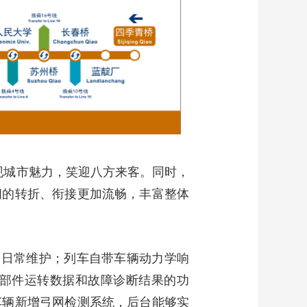
艺术
汽车
数智
5G
产业+
时尚
天气
才艺
网展
央央好物
展现城市魅力，笑迎八方来客。同时，
间的转折、衔接更加流畅，丰富整体
的日常维护；列车自带车辆动力学响
部件运转数据和故障诊断结果的功
车辆新增弓网检测系统，后台能够实