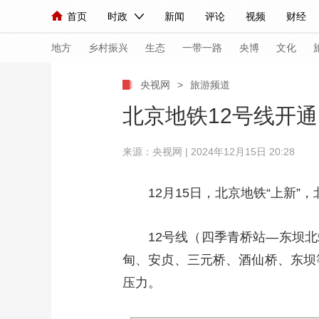
首页
时政
新闻
评论
视频
财经
人民领袖习近平
直播
海外频道
片库
iPanda
栏目大全
联播+
English
中国领导人
节目单
Монгол
听音
央视快评
微视频
习
地方
乡村振兴
生态
一带一路
央博
文化
央视网
>
旅游频道
总台春晚
网络春晚
共产党员网
秧纪录
北京地铁12号线开
来源：央视网 | 2024年12月15日 20:28
新闻
国内
国际
评论
经济
军事
人民领袖习近平
联播+
热解读
天天学习
12月15日，北京地铁“上新”
视频
小央视频
小央直播
直播中国
熊猫
12号线（四季青桥站—东坝
现场
前线
比划
快看
蓝海中国
新兵
甸、安贞、三元桥、酒仙桥、东坝
体育
直播
压力。
竞猜
2026年世界杯
2026
VIP会员
CCTV奥林匹克频道
生活体育大会