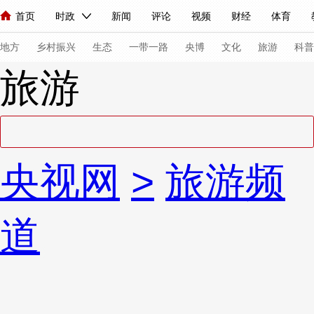
首页
时政
新闻
评论
视频
财经
体育
人民领袖习近平
直播
海外频道
片库
iPanda
栏目大全
联播+
English
中国领导人
节目单
Монгол
听音
央视快评
微视频
习式妙语
主持人
下
地方
乡村振兴
生态
一带一路
央博
文化
旅游
科普
旅游
总台春晚
网络春晚
共产党员网
秧纪录
纪录片网
新闻
国内
国际
评论
经济
军事
科技
法
央视网
>
旅游频
人民领袖习近平
联播+
热解读
天天学习
习式妙语
视频
小央视频
小央直播
直播中国
熊猫频道
V
道
现场
前线
比划
快看
蓝海中国
新兵请入列
体育
直播
竞猜
2026年世界杯
2026年冬奥会
VIP会员
CCTV奥林匹克频道
生活体育大会
体育江湖