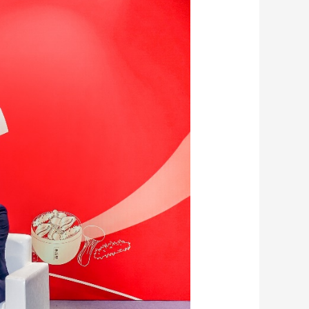
艺术
汽车
数智
5G
产业+
时尚
天气
才艺
网展
央央好物