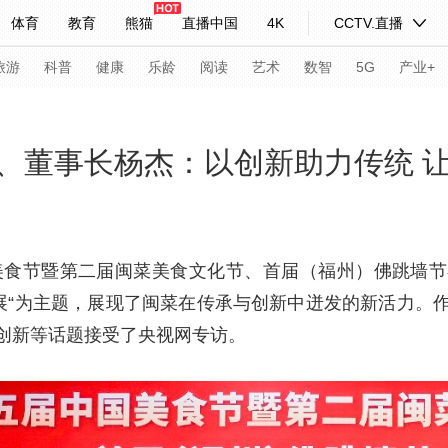
体育
教育
熊猫
直播中国
4K
CCTV.直播
式妙语
主持人
下载央视影音
热解读
天天学习
旅游
科普
健康
乐龄
阅读
艺术
数智
5G
产业+
纪录片网
国家大剧院
大型活动
、董事长杨杰：以创新助力传统 
科技
法治
文娱
人物
公益
图片
习式妙语
央视快评
央视网评
光华锐评
锋面
国美食节暨第二届闽菜美食文化节、首届（福州）佛跳墙
发展“为主题，展现了闽菜在传承与创新中迸发的新活力。
频道
VR/AR
4K专区
全景新闻
创新等话题接受了央视网专访。
请入列
人生第一次
人生第二次
年冬奥会
CBA
NBA
中超
国足
国际足球
网球
综
体育江湖
文化体育
冰雪道路
足球道路