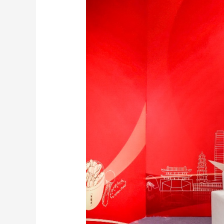
财经
教育
乡村振兴
生态环境
一带一路
大国智造
大国展会
大国保险
云顶对话
CCTV.节目官网
直播
节目单
栏目
片库