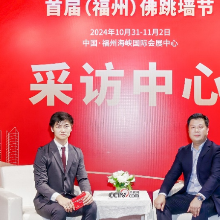
央博
非遗
文化
旅游
科普
健康
乐龄
阅读
云起
超级工厂
智敬中国
全民健康
颜选攻略
海洋
热播榜
总台企业白名单