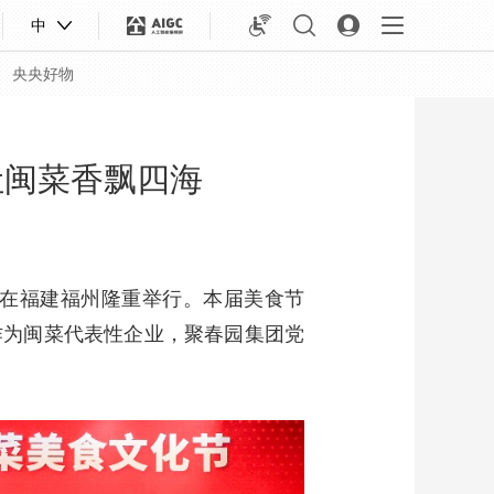
中
央央好物
让闽菜香飘四海
节在福建福州隆重举行。本届美食节
作为闽菜代表性企业，聚春园集团党
合体育
亚冬会