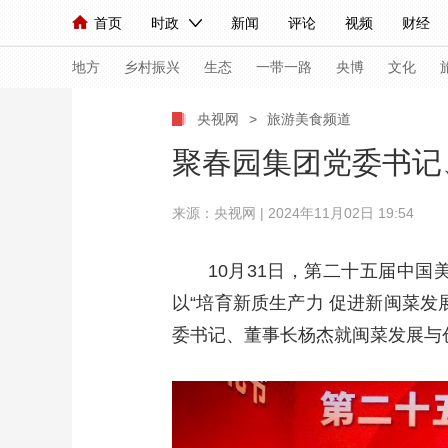
首页
时政
新闻
评论
视频
财经
人民领袖习近平
直播
海外频道
片库
iPanda
栏目大全
联播+
English
中国领导人
节目单
Монгол
听音
央视快评
微视频
习
地方
乡村振兴
生态
一带一路
央博
文化
央视网
>
旅游美食频道
总台春晚
网络春晚
共产党员网
秧纪录
聚春园集团党委书记
来源：央视网 | 2024年11月02日 19:54
新闻
国内
国际
评论
经济
军事
人民领袖习近平
联播+
热解读
天天学习
10月31日，第二十五届中
以“培育新质生产力 促进新闽菜
视频
小央视频
小央直播
直播中国
熊猫
委书记、董事长杨杰就闽菜发展与
现场
前线
比划
快看
蓝海中国
新兵
体育
直播
竞猜
2026年世界杯
2026
VIP会员
CCTV奥林匹克频道
生活体育大会