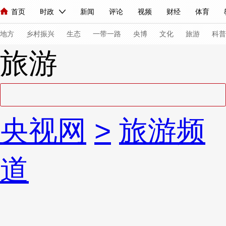
首页
时政
新闻
评论
视频
财经
体育
人民领袖习近平
直播
海外频道
片库
iPanda
栏目大全
联播+
English
中国领导人
节目单
Монгол
听音
央视快评
微视频
习式妙语
主持人
下
地方
乡村振兴
生态
一带一路
央博
文化
旅游
科普
旅游
总台春晚
网络春晚
共产党员网
秧纪录
纪录片网
新闻
国内
国际
评论
经济
军事
科技
法
央视网
>
旅游频
人民领袖习近平
联播+
热解读
天天学习
习式妙语
视频
小央视频
小央直播
直播中国
熊猫频道
V
道
现场
前线
比划
快看
蓝海中国
新兵请入列
体育
直播
竞猜
2026年世界杯
2026年冬奥会
VIP会员
CCTV奥林匹克频道
生活体育大会
体育江湖