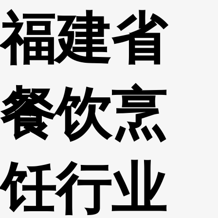
福建省
财经
教育
乡村振兴
生态环境
一带一路
央博
大国智造
大国展会
大国保险
云顶对话
云起
超
餐饮烹
CCTV.节目官网
直播
节目单
栏目
片库
热播榜
饪行业