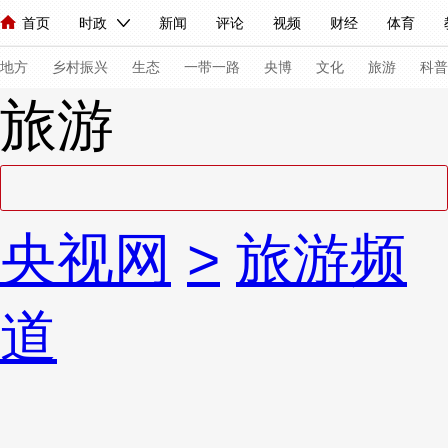
首页
时政
新闻
评论
视频
财经
体育
人民领袖习近平
直播
海外频道
片库
iPanda
栏目大全
联播+
English
中国领导人
节目单
Монгол
听音
央视快评
微视频
习式妙语
主持人
下
地方
乡村振兴
生态
一带一路
央博
文化
旅游
科普
旅游
总台春晚
网络春晚
共产党员网
秧纪录
纪录片网
新闻
国内
国际
评论
经济
军事
科技
法
央视网
>
旅游频
人民领袖习近平
联播+
热解读
天天学习
习式妙语
视频
小央视频
小央直播
直播中国
熊猫频道
V
道
现场
前线
比划
快看
蓝海中国
新兵请入列
体育
直播
竞猜
2026年世界杯
2026年冬奥会
VIP会员
CCTV奥林匹克频道
生活体育大会
体育江湖