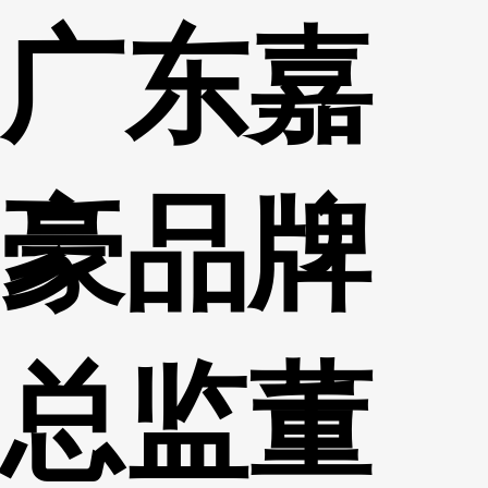
广东嘉
财经
教育
乡村振兴
生态环境
一带一路
央博
大国智造
大国展会
大国保险
云顶对话
云起
超
豪品牌
CCTV.节目官网
直播
节目单
栏目
片库
热播榜
总监董