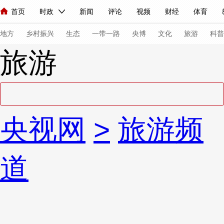
首页
时政
新闻
评论
视频
财经
体育
人民领袖习近平
直播
海外频道
片库
iPanda
栏目大全
联播+
English
中国领导人
节目单
Монгол
听音
央视快评
微视频
习式妙语
主持人
下
地方
乡村振兴
生态
一带一路
央博
文化
旅游
科普
旅游
总台春晚
网络春晚
共产党员网
秧纪录
纪录片网
新闻
国内
国际
评论
经济
军事
科技
法
央视网
>
旅游频
人民领袖习近平
联播+
热解读
天天学习
习式妙语
视频
小央视频
小央直播
直播中国
熊猫频道
V
道
现场
前线
比划
快看
蓝海中国
新兵请入列
体育
直播
竞猜
2026年世界杯
2026年冬奥会
VIP会员
CCTV奥林匹克频道
生活体育大会
体育江湖