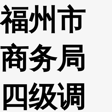
福州市
财经
教育
乡村振兴
生态环境
一带一路
央博
大国智造
大国展会
大国保险
云顶对话
云起
超
商务局
CCTV.节目官网
直播
节目单
栏目
片库
热播榜
四级调