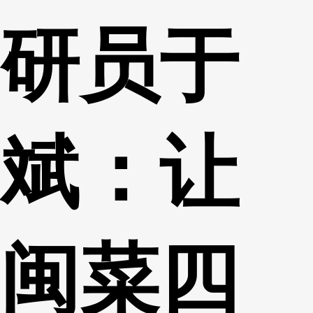
研员于
斌：让
闽菜四