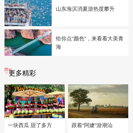
山东海滨消夏游热度攀升
给你点“颜色”，来看看大美青
海
更多精彩
一块西瓜 甜了多方
跟着“阿嬷”游潮汕