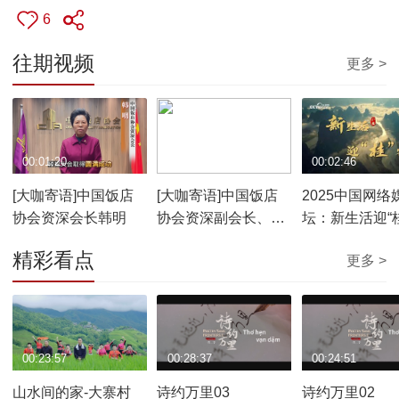
6
往期视频
更多 >
00:01:20
00:00:25
00:02:46
[大咖寄语]中国饭店
[大咖寄语]中国饭店
2025中国网络
协会资深会长韩明
协会资深副会长、湖
坛：新生活迎“
南省餐饮行业协会会
精彩看点
更多 >
长刘国初
00:23:57
00:28:37
00:24:51
山水间的家-大寨村
诗约万里03
诗约万里02