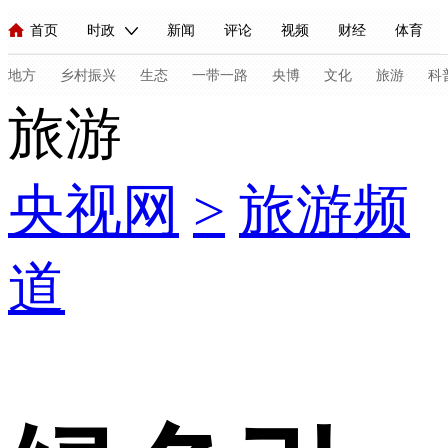
首页
时政
新闻
评论
视频
财经
体育
人民领袖习近平
直播
海外频道
片库
iPanda
栏目大全
联播+
English
中国领导人
节目单
Монгол
听音
央视快评
微视频
习式妙语
主持人
地方
乡村振兴
生态
一带一路
央博
文化
旅游
科
旅游
总台春晚
网络春晚
共产党员网
秧纪录
纪录片网
央视网
>
旅游频
新闻
国内
国际
评论
经济
军事
科技
法
人民领袖习近平
联播+
热解读
天天学习
习式妙语
道
视频
小央视频
小央直播
直播中国
熊猫频道
V
现场
前线
比划
快看
蓝海中国
新兵请入列
体育
直播
竞猜
2026年世界杯
2026年冬奥会
C
VIP会员
CCTV奥林匹克频道
生活体育大会
体育江湖