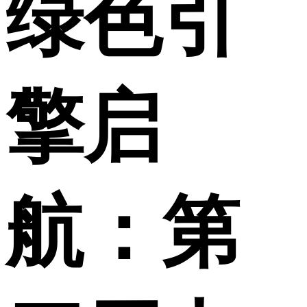
绿色引
财经
教育
乡村振兴
生态环境
一带一路
央博
大国智造
大国展会
大国保险
云顶对话
云起
超
擎启
CCTV.节目官网
直播
节目单
栏目
片库
热播榜
航：第