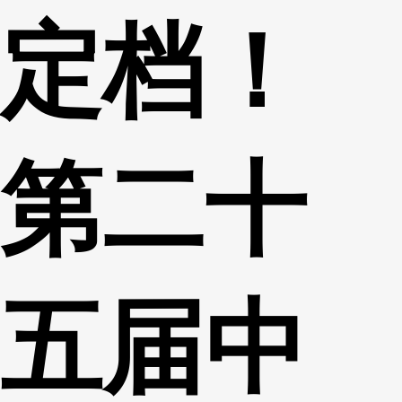
定档！
财经
教育
乡村振兴
生态环境
一带一路
央博
大国智造
大国展会
大国保险
云顶对话
云起
超
第二十
CCTV.节目官网
直播
节目单
栏目
片库
热播榜
五届中