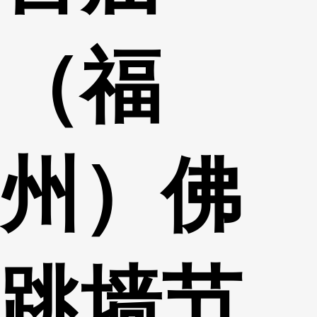
（福
州）佛
跳墙节