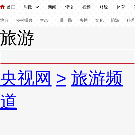
首页
时政
新闻
评论
视频
财经
体育
人民领袖习近平
直播
海外频道
片库
iPanda
栏目大全
联播+
English
中国领导人
节目单
Монгол
听音
央视快评
微视频
习式妙语
主持人
下
地方
乡村振兴
生态
一带一路
央博
文化
旅游
科普
旅游
总台春晚
网络春晚
共产党员网
秧纪录
纪录片网
新闻
国内
国际
评论
经济
军事
科技
法
央视网
>
旅游频
人民领袖习近平
联播+
热解读
天天学习
习式妙语
视频
小央视频
小央直播
直播中国
熊猫频道
V
道
现场
前线
比划
快看
蓝海中国
新兵请入列
体育
直播
竞猜
2026年世界杯
2026年冬奥会
VIP会员
CCTV奥林匹克频道
生活体育大会
体育江湖