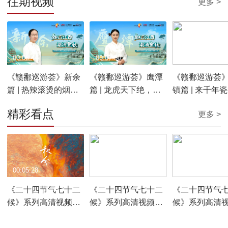
往期视频
更多 >
00:08:44
00:07:50
00:07:35
《赣鄱巡游荟》新余
《赣鄱巡游荟》鹰潭
《赣鄱巡游荟
篇 | 热辣滚烫的烟火
篇 | 龙虎天下绝，鹰
镇篇 | 来千年
之城
潭逍遥游
邂逅非遗艺术
精彩看点
更多 >
00:05:28
00:06:10
00:05:14
《二十四节气七十二
《二十四节气七十二
《二十四节气
候》系列高清视频：
候》系列高清视频：
候》系列高清
秋分
白露
处暑