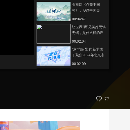
央视网《点亮中国
艺术
汽车
数智
5G
产业+
村》，乡遇中国美
时尚
天气
才艺
网展
央央好物
00:04:47
让世界“听”见美好无锡
无锡，是什么样的声
音？
00:02:04
“京”彩纷呈 向新求质
｜聚焦2024年北京市
广播电视和网络视听
00:02:09
半年工作会议
专访北京市广播电视
局党组成员、副局长
王志
00:00:55
《央会见》——专访
77
梓潼县人民政府副县
长胥兴荣
00:15:23
专访《玫瑰的故事》
编剧李潇：在选择中
学会成长