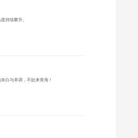
业联赛（四川梓潼
06:43:41
站）直播
品牌论道：新消费时
热度持续攀升。
代的品牌“推手”
00:38:59
专访雅斯特酒店集团
执行COO胡喆：要
以“专精特新”推动中国
00:15:13
酒店行业升级
专访张家界武陵源风
景名胜区和国家森林
公园管理局党委委
00:15:26
的灰白与单调，不妨来青海！
员、副局长向蔓：要
专访上海绿地酒店管
从景区“管理者”变
理有限公司总经理助
成“服务者”
理张乐：以“专精特
00:13:14
新”重新定位行业品牌
专访携旅集团政府及
的发展方向
公共事务副总裁、文
商旅发展研究院执行
00:08:51
院长徐期宏：以“城市
专访中国饭店协会副
走廊”开启文商旅融合