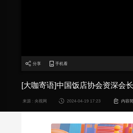
财经
教育
乡村振兴
生态环境
一带一路
大国智造
大国展会
大国保险
云顶对话
CCTV.节目官网
直播
节目单
栏目
片库
分享
手机看
[大咖寄语]中国饭店协会资深会长
来源 : 央视网
2024-04-19 17:23
内容