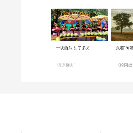
一块西瓜 甜了多方
跟着“阿
“清凉接力”
《给阿嬷