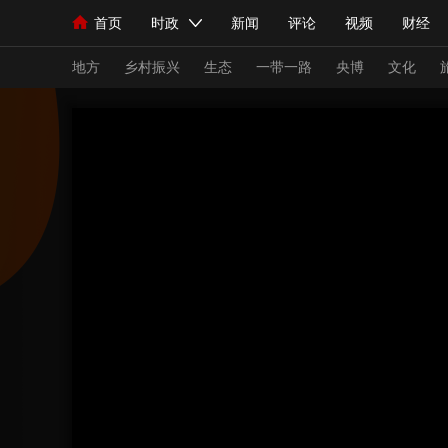
首页
时政
新闻
评论
视频
财经
人民领袖习近平
直播
海外频道
片库
iPanda
栏目大全
联播+
English
中国领导人
节目单
Монгол
听音
央视快评
微视频
习
地方
乡村振兴
生态
一带一路
央博
文化
总台春晚
网络春晚
共产党员网
秧纪录
新闻
国内
国际
评论
经济
军事
人民领袖习近平
联播+
热解读
天天学习
视频
小央视频
小央直播
直播中国
熊猫
现场
前线
比划
快看
蓝海中国
新兵
体育
直播
竞猜
2026年世界杯
2026
VIP会员
CCTV奥林匹克频道
生活体育大会