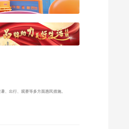
00:05:39
探秘古蜀文明 三星堆
首次进京 剧与展双向
奔赴
00:01:49
尽情驰骋 精彩骑行
00:01:43
逐行天下 骑行英雄
00:01:30
激烈角逐 夺冠时刻
00:01:10
避暑、出行、观赛等多方面惠民措施。
[体坛快讯]公路自行车
职业联赛 李宁之星继
续不败
00:00:50
2024“七曲山翠云廊
杯”中国公路自行车职