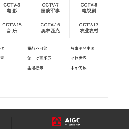
会酒店数字委常务副
CCTV-6
CCTV-7
CCTV-8
理事长、盈蝶CEO 胡
电 影
国防军事
电视剧
00:00:46
升阳
[大咖寄语]中国饭店协
CCTV-15
CCTV-16
CCTV-17
会副会长、文化主题
音 乐
奥林匹克
农业农村
专家委员会理事长 章
00:01:01
乃华
[大咖寄语]中国饭店协
流传
挑战不可能
故事里的中国
会副会长、浙江省餐
饮行业协会会长 沈坚
00:00:46
家宝
第一动画乐园
动物世界
大咖寄语]中国饭店协
苑
生活提示
中华民族
会副会长、绿色饭店
专业委员会理事长、
00:00:49
天津天房酒店管理公
流量密码·正能量创作
司董事长 刘军
者大会嘉宾演讲精彩
片段合集二
00:02:05
流量密码·正能量创作
者大会嘉宾演讲精彩
片段合集一
00:01:54