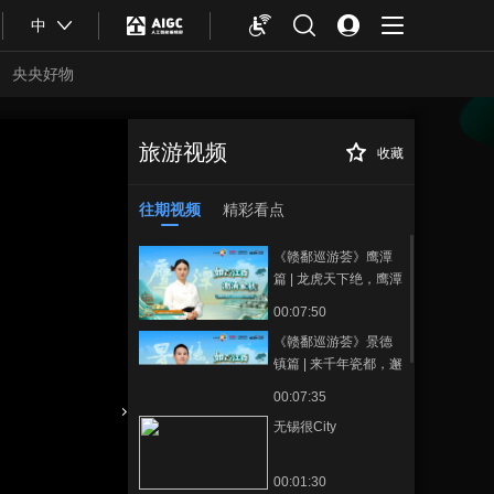
中
央央好物
旅游视频
收藏
[大咖寄语]中国饭
正在播放
店协会资深会长 韩明
往期视频
精彩看点
《赣鄱巡游荟》鹰潭
篇 | 龙虎天下绝，鹰潭
逍遥游
00:07:50
《赣鄱巡游荟》景德
镇篇 | 来千年瓷都，邂
逅非遗艺术的浪漫
00:07:35
无锡很City
合体育
亚冬会
00:01:30