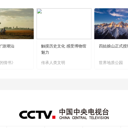
嬷”游潮汕
触摸历史文化 感受博物馆
四姑娘山正式授
魅力
的情书》
传承人类文明
世界地质公园