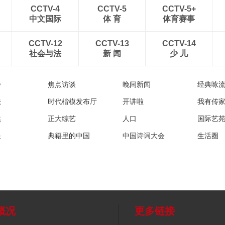
CCTV-4
CCTV-5
CCTV-5+
中文国际
体 育
体育赛事
CCTV-12
CCTV-13
CCTV-14
社会与法
新 闻
少 儿
播
焦点访谈
晚间新闻
经典咏
法
时代楷模发布厅
开讲啦
我有传
然
正大综艺
人口
国际艺
眼
典籍里的中国
中国诗词大会
生活圈
概况
更多链接