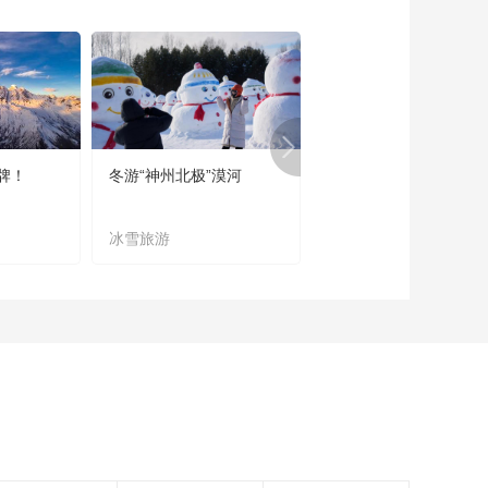
会长丁志刚：稳步推
发展的新旅程
进中国饭店业绿色低
00:13:57
碳高质量发展
专访艺龙酒店科技启
程酒管联合创始人兼
常务副总裁陈煜：拥
00:11:34
抱新质生产力，围
专访延吉市文化广播
绕“极致体验”打造核心
电视和旅游局副局长
竞争力
牌！
冬游“神州北极”漠河
宜居宜业又宜游
金元姬：更年轻、更
00:06:12
时尚、更生动，让延
专访国家电投首席科
吉“出圈”更“出彩”
冰雪旅游
农文旅融合
学家、“国和一号”总设
计师郑明光：“国和一
00:14:17
号”大国重器 国之品牌
[大咖寄语]中国饭店协
会资深会长 韩明
00:00:44
[大咖寄语]中国饭店协
会酒店星厨专委会理
事长、君澜酒店集团
00:00:45
出品总监 吴俊霖
[大咖寄语]中国饭店协