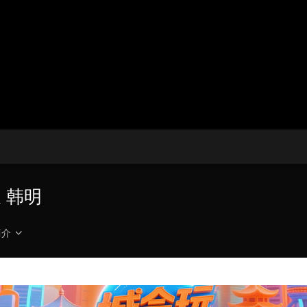
央博
非遗
文化
旅游
科普
健康
乐龄
阅读
云起
超级工厂
智敬中国
全民健康
颜选攻略
海洋
热播榜
总台企业白名单
 韩明
简介