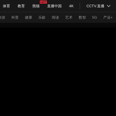
体育
教育
熊猫
直播中国
4K
CCTV.直播
式妙语
主持人
下载央视影音
热解读
天天学习
旅游
科普
健康
乐龄
阅读
艺术
数智
5G
产业+
纪录片网
国家大剧院
大型活动
科技
法治
文娱
人物
公益
图片
习式妙语
央视快评
央视网评
光华锐评
锋面
频道
VR/AR
4K专区
全景新闻
请入列
人生第一次
人生第二次
年冬奥会
CBA
NBA
中超
国足
国际足球
网球
综
体育江湖
文化体育
冰雪道路
足球道路