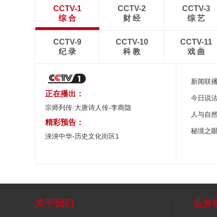
CCTV-1
CCTV-2
CCTV-3
综 合
财 经
综 艺
CCTV-9
CCTV-10
CCTV-11
纪 录
科 教
戏 曲
新闻联
正在播出：
今日说
宗师列传·大唐诗人传-李商隐
人与自
精彩预告：
秘境之
泱泱中华-历史文化街区1
关于我们
业务