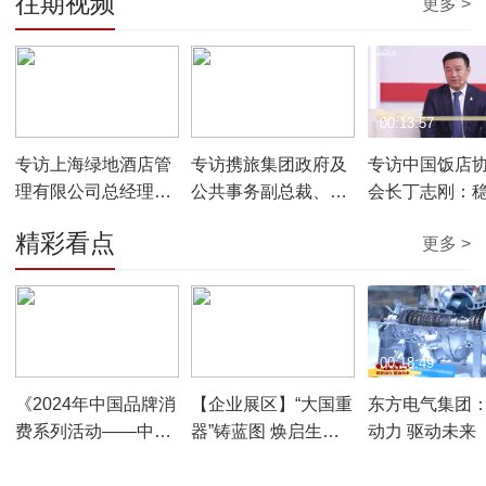
往期视频
更多 >
00:13:14
00:08:51
00:13:57
专访上海绿地酒店管
专访携旅集团政府及
专访中国饭店
理有限公司总经理助
公共事务副总裁、文
会长丁志刚：
理张乐：以“专精特
商旅发展研究院执行
进中国饭店业
精彩看点
更多 >
新”重新定位行业品牌
院长徐期宏：以“城市
碳高质量发展
的发展方向
走廊”开启文商旅融合
发展的新旅程
00:01:15
01:23:08
00:18:49
《2024年中国品牌消
【企业展区】“大国重
东方电气集团
费系列活动——中国
器”铸蓝图 焕启生活
动力 驱动未来
品牌消费季》宣传片
新篇章
发布