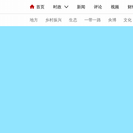
首页
时政
新闻
评论
视频
财
人民领袖习近平
直播
海外频道
片库
iPanda
栏目大全
联播+
English
中国领导人
节目单
Монгол
听音
央视快评
微视频
地方
乡村振兴
生态
一带一路
央博
文化
总台春晚
网络春晚
共产党员网
秧纪录
新闻
国内
国际
评论
经济
军事
人民领袖习近平
联播+
热解读
天天学
视频
小央视频
小央直播
直播中国
现场
前线
比划
快看
蓝海中国
体育
直播
竞猜
2026年世界杯
20
VIP会员
CCTV奥林匹克频道
生活体育大