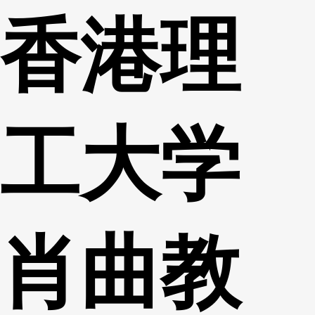
香港理
财经
教育
乡村振兴
生态环境
一带一路
央博
大国智造
大国展会
大国保险
云顶对话
云起
超
工大学
CCTV.节目官网
直播
节目单
栏目
片库
热播榜
肖曲教