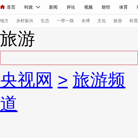
首页
时政
新闻
评论
视频
财经
体育
人民领袖习近平
直播
海外频道
片库
iPanda
栏目大全
联播+
English
中国领导人
节目单
Монгол
听音
央视快评
微视频
习式妙语
主持人
下
地方
乡村振兴
生态
一带一路
央博
文化
旅游
科普
旅游
总台春晚
网络春晚
共产党员网
秧纪录
纪录片网
新闻
国内
国际
评论
经济
军事
科技
法
央视网
>
旅游频
人民领袖习近平
联播+
热解读
天天学习
习式妙语
视频
小央视频
小央直播
直播中国
熊猫频道
V
道
现场
前线
比划
快看
蓝海中国
新兵请入列
体育
直播
竞猜
2026年世界杯
2026年冬奥会
VIP会员
CCTV奥林匹克频道
生活体育大会
体育江湖