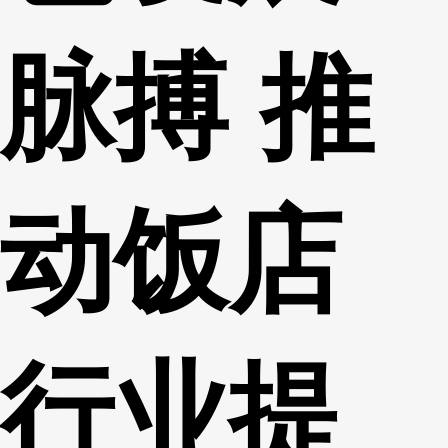
脉搏 推
动饭店
行业提