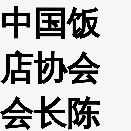
中国饭
财经
教育
乡村振兴
生态环境
一带一路
央博
大国智造
大国展会
大国保险
云顶对话
云起
超
店协会
CCTV.节目官网
直播
节目单
栏目
片库
热播榜
会长陈