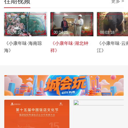
往期视频
更多 >
00:04:10
00:04:25
00:03:18
《小康年味·海南琼
《小康年味·湖北钟
《小康年味·云
海》
祥》
江》