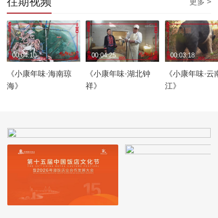
往期视频
更多 >
00:04:10
00:04:25
00:03:18
《小康年味·海南琼
《小康年味·湖北钟
《小康年味·云
海》
祥》
江》