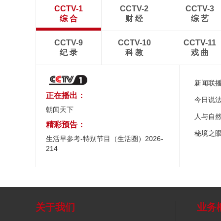
CCTV-1
CCTV-2
CCTV-3
综 合
财 经
综 艺
CCTV-9
CCTV-10
CCTV-11
纪 录
科 教
戏 曲
新闻联
正在播出：
今日说
朝闻天下
人与自
精彩预告：
秘境之
生活早参考-特别节目（生活圈）2026-
214
关于我们
业务