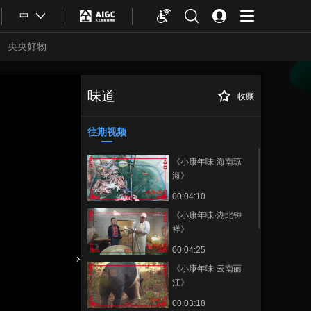
中
央央好物
味道
收藏
《小康年味·广东湛
正在播放
江》
往期视频
《小康年味·海南琼
海》
00:04:10
《小康年味·湖北钟
祥》
00:04:25
《小康年味·云南丽
合体育
亚冬会
江》
00:03:18