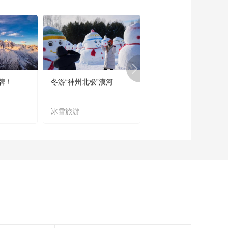
潭篇
00:05:43
饭碗里的幸福·辽宁庄
河篇
00:04:30
饭碗里的幸福·黑龙江
伊春篇
牌！
冬游“神州北极”漠河
宜居宜业又宜游
00:04:07
端午特别节目《2021
冰雪旅游
农文旅融合
香飘端阳》开播啦！
00:00:35
【春节有味道】美丽
乡村的幸福年——铜
仁·花甜粑
00:04:00
【春节有味道】美丽
乡村的幸福年——湘
西·黄鳝炒腊肉
00:04:33
【春节有味道】美丽