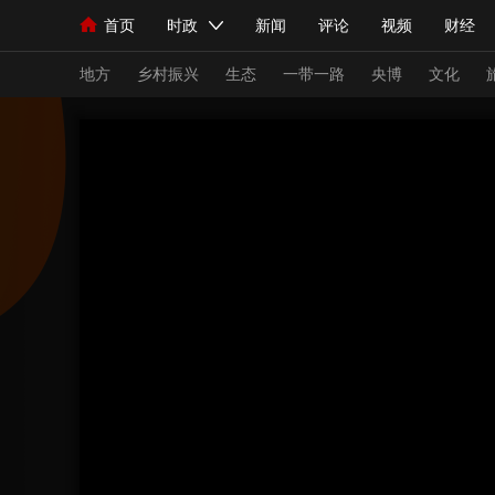
首页
时政
新闻
评论
视频
财经
人民领袖习近平
直播
海外频道
片库
iPanda
栏目大全
联播+
English
中国领导人
节目单
Монгол
听音
央视快评
微视频
习
地方
乡村振兴
生态
一带一路
央博
文化
总台春晚
网络春晚
共产党员网
秧纪录
新闻
国内
国际
评论
经济
军事
人民领袖习近平
联播+
热解读
天天学习
视频
小央视频
小央直播
直播中国
熊猫
现场
前线
比划
快看
蓝海中国
新兵
体育
直播
竞猜
2026年世界杯
2026
VIP会员
CCTV奥林匹克频道
生活体育大会