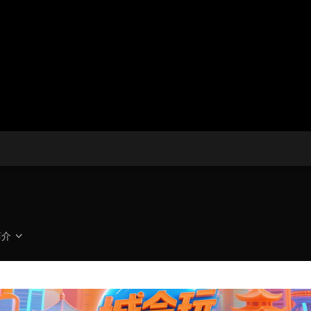
央博
非遗
文化
旅游
科普
健康
乐龄
阅读
云起
超级工厂
智敬中国
全民健康
颜选攻略
海洋
热播榜
总台企业白名单
简介