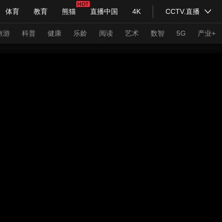
体育
教育
熊猫
直播中国
4K
CCTV.直播
式妙语
主持人
下载央视影音
热解读
天天学习
旅游
科普
健康
乐龄
阅读
艺术
数智
5G
产业+
纪录片网
国家大剧院
大型活动
科技
法治
文娱
人物
公益
图片
习式妙语
央视快评
央视网评
光华锐评
锋面
频道
VR/AR
4K专区
全景新闻
请入列
人生第一次
人生第二次
年冬奥会
CBA
NBA
中超
国足
国际足球
网球
综
体育江湖
文化体育
冰雪道路
足球道路