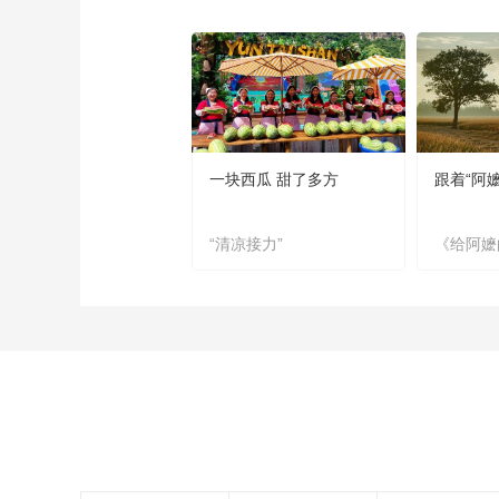
一块西瓜 甜了多方
跟着“阿
“清凉接力”
《给阿嬷