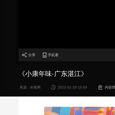
财经
教育
乡村振兴
生态环境
一带一路
大国智造
大国展会
大国保险
云顶对话
CCTV.节目官网
直播
节目单
栏目
片库
分享
手机看
《小康年味·广东湛江》
来源 : 央视网
2022-01-29 15:59
内容