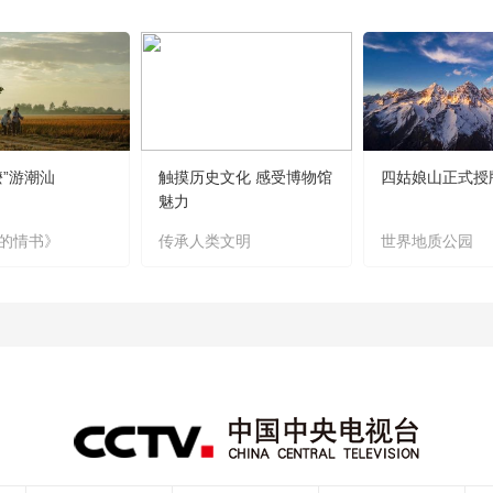
嬷”游潮汕
触摸历史文化 感受博物馆
四姑娘山正式授
魅力
的情书》
传承人类文明
世界地质公园