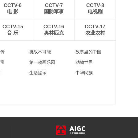
乡村的幸福年——清
CCTV-6
CCTV-7
CCTV-8
远·洲心烧肉
电 影
国防军事
电视剧
00:05:09
【春节有味道】美丽
CCTV-15
CCTV-16
CCTV-17
乡村的幸福年——利
音 乐
奥林匹克
农业农村
川·吊浆汤圆
00:04:42
【春节有味道】美丽
流传
挑战不可能
故事里的中国
乡村的幸福年——大
化·九里香七百弄鸡
00:04:12
家宝
第一动画乐园
动物世界
【春节有味道】美丽
苑
生活提示
中华民族
乡村的幸福年——南
县·炸藕圆子
00:03:57
【春节有味道】美丽
乡村的幸福年——保
山·河图大烧
00:04:01
【春节有味道】美丽
乡村的幸福年——奉
节·喜沙肉
00:03:57