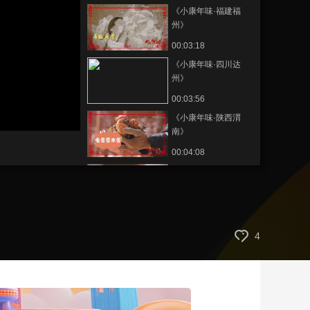
《小康年味·福建福
艺术
汽车
数智
5G
产业+
州》
时尚
天气
才艺
网展
央央好物
00:03:18
《小康年味·四川达
州》
00:03:56
《小康年味·陕西渭
南》
00:04:08
《小康年味·广东英
德》
00:05:00
《小康年味·陕西汉
4
中》
00:04:29
《小康年味·广东湛
江》