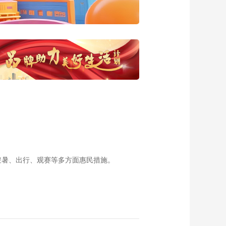
00:03:27
《小康年味·江西石
城》
00:02:58
《小康年味·安徽歙
县》
00:03:11
《2022中国年味》宣
传片
00:00:30
《2021金秋好风味》
总宣传片
00:00:37
避暑、出行、观赛等多方面惠民措施。
饭碗里的幸福·呼和浩
特篇
00:04:42
饭碗里的幸福·山东岚
山篇