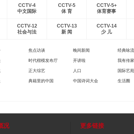
CCTV-4
CCTV-5
CCTV-5+
中文国际
体 育
体育赛事
CCTV-12
CCTV-13
CCTV-14
社会与法
新 闻
少 儿
播
焦点访谈
晚间新闻
经典咏
法
时代楷模发布厅
开讲啦
我有传
然
正大综艺
人口
国际艺
眼
典籍里的中国
中国诗词大会
生活圈
概况
更多链接