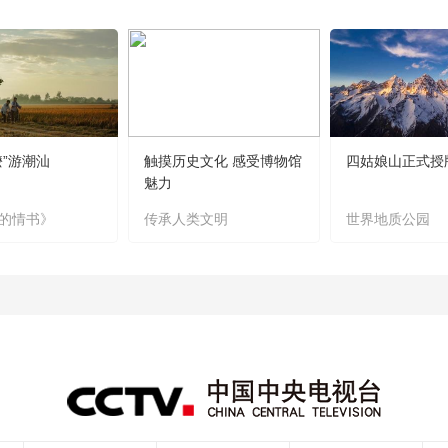
嬷”游潮汕
触摸历史文化 感受博物馆
四姑娘山正式授
魅力
的情书》
传承人类文明
世界地质公园