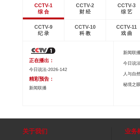
CCTV-1
CCTV-2
CCTV-3
综 合
财 经
综 艺
CCTV-9
CCTV-10
CCTV-11
纪 录
科 教
戏 曲
新闻联
正在播出：
今日说
今日说法-2026-142
人与自
精彩预告：
秘境之
新闻联播
关于我们
业务