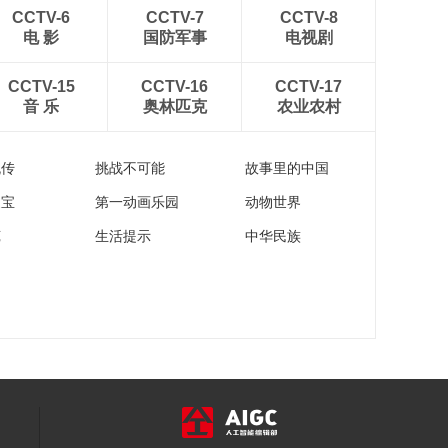
00:04:42
CCTV-6
CCTV-7
CCTV-8
【春节有味道】美丽
电 影
国防军事
电视剧
乡村的幸福年——大
化·九里香七百弄鸡
00:04:12
CCTV-15
CCTV-16
CCTV-17
音 乐
奥林匹克
农业农村
【春节有味道】美丽
乡村的幸福年——南
县·炸藕圆子
00:03:57
流传
挑战不可能
故事里的中国
家宝
第一动画乐园
动物世界
苑
生活提示
中华民族