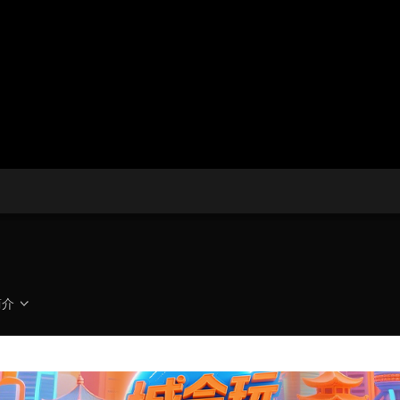
播
放
央博
非遗
文化
旅游
科普
健康
乐龄
阅读
器。
云起
超级工厂
智敬中国
全民健康
颜选攻略
海洋
播
画
设
放
质
置
热播榜
总台企业白名单
速
度
简介