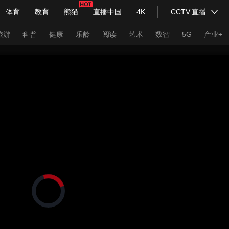
体育
教育
熊猫
直播中国
4K
CCTV.直播
式妙语
主持人
下载央视影音
热解读
天天学习
旅游
科普
健康
乐龄
阅读
艺术
数智
5G
产业+
纪录片网
国家大剧院
大型活动
科技
法治
文娱
人物
公益
图片
习式妙语
央视快评
央视网评
光华锐评
锋面
频道
VR/AR
4K专区
全景新闻
请入列
人生第一次
人生第二次
正
在
年冬奥会
CBA
NBA
中超
国足
国际足球
网球
综
加
载
体育江湖
文化体育
视
冰雪道路
足球道路
频