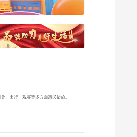
县》
00:03:11
《2022中国年味》宣
传片
00:00:30
《2021金秋好风味》
总宣传片
00:00:37
饭碗里的幸福·呼和浩
特篇
00:04:42
饭碗里的幸福·山东岚
山篇
避暑、出行、观赛等多方面惠民措施。
00:05:01
饭碗里的幸福·云南会
泽篇
00:05:00