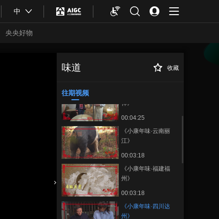
中
央央好物
《小康年味·海南琼
海》
味道
收藏
《小康年味·四川达
正在播放
00:04:10
州》
往期视频
《小康年味·湖北钟
祥》
00:04:25
《小康年味·云南丽
江》
00:03:18
《小康年味·福建福
州》
合体育
亚冬会
00:03:18
《小康年味·四川达
州》