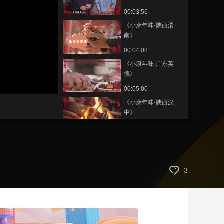
00:03:56
艺术
汽车
数智
5G
产业+
《小康年味·陕西渭
时尚
天气
才艺
网展
央央好物
南》
00:04:08
《小康年味·广东英
德》
静
00:05:00
音
(m)
《小康年味·陕西汉
中》
00:04:29
《小康年味·广东湛
江》
00:03:27
3
《小康年味·江西石
城》
00:02:58
《小康年味·安徽歙