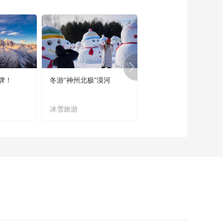
饭碗里的幸福·黑龙江
伊春篇
00:04:07
端午特别节目《2021
香飘端阳》开播啦！
00:00:35
牌！
冬游“神州北极”漠河
宜居宜业又宜游
【春节有味道】美丽
乡村的幸福年——铜
仁·花甜粑
冰雪旅游
农文旅融合
00:04:00
【春节有味道】美丽
乡村的幸福年——湘
西·黄鳝炒腊肉
00:04:33
【春节有味道】美丽
乡村的幸福年——清
远·洲心烧肉
00:05:09
【春节有味道】美丽
乡村的幸福年——利
川·吊浆汤圆