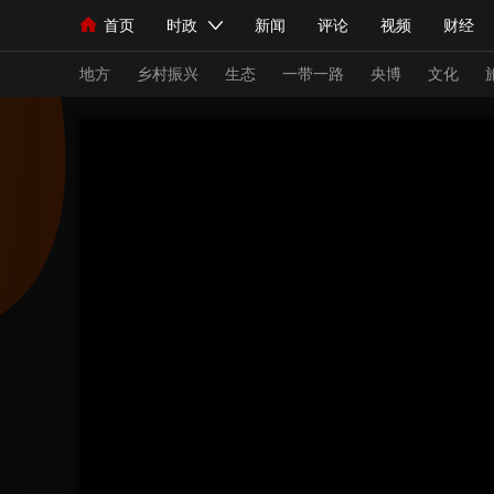
首页
时政
新闻
评论
视频
财经
人民领袖习近平
直播
海外频道
片库
iPanda
栏目大全
联播+
English
中国领导人
节目单
Монгол
听音
央视快评
微视频
习
地方
乡村振兴
生态
一带一路
央博
文化
总台春晚
网络春晚
共产党员网
秧纪录
新闻
国内
国际
评论
经济
军事
人民领袖习近平
联播+
热解读
天天学习
视频
小央视频
小央直播
直播中国
熊猫
现场
前线
比划
快看
蓝海中国
新兵
体育
直播
竞猜
2026年世界杯
2026
VIP会员
CCTV奥林匹克频道
生活体育大会