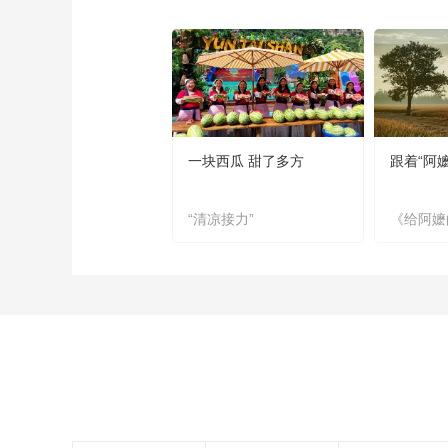
一块西瓜 甜了多方
跟着“阿
“清凉接力”
《给阿嬷