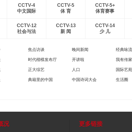
CCTV-4
CCTV-5
CCTV-5+
中文国际
体 育
体育赛事
CCTV-12
CCTV-13
CCTV-14
社会与法
新 闻
少 儿
播
焦点访谈
晚间新闻
经典咏
法
时代楷模发布厅
开讲啦
我有传
然
正大综艺
人口
国际艺
眼
典籍里的中国
中国诗词大会
生活圈
概况
更多链接