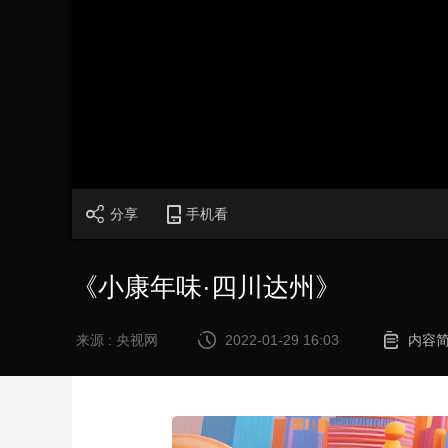
财经
教育
乡村振兴
生态环境
一带一路
大国智造
大国展会
大国保险
云顶对话
加
载
/
完
成
:
CCTV.节目官网
直播
节目单
栏目
片库
0%
分享
手机看
《小康年味·四川达州》
来源 : 央视网
2022-01-29 16:03
内容