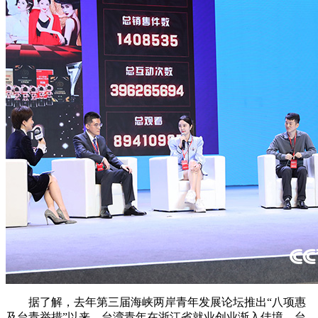
财经
教育
乡村振兴
生态环境
一带一路
央博
大国智造
大国展会
大国保险
云顶对话
云起
超
CCTV.节目官网
直播
节目单
栏目
片库
热播榜
据了解，去年第三届海峡两岸青年发展论坛推出“八项惠
及台青举措”以来，台湾青年在浙江省就业创业渐入佳境，台