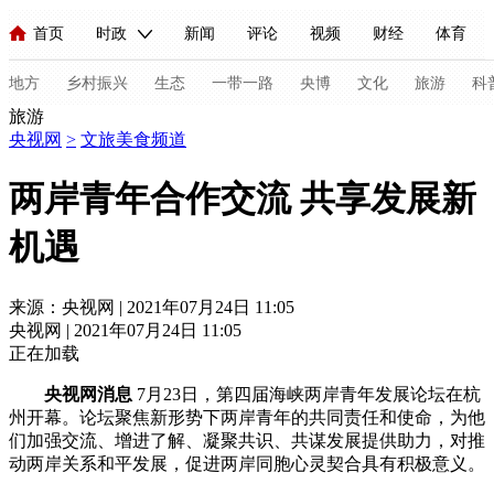
首页
时政
新闻
评论
视频
财经
体育
人民领袖习近平
直播
海外频道
片库
iPanda
栏目大全
联播+
English
中国领导人
节目单
Монгол
听音
央视快评
微视频
习式妙语
主持人
地方
乡村振兴
生态
一带一路
央博
文化
旅游
科
旅游
央视网
>
文旅美食频道
总台春晚
网络春晚
共产党员网
秧纪录
纪录片网
两岸青年合作交流 共享发展新
机遇
新闻
国内
国际
评论
经济
军事
科技
法
人民领袖习近平
联播+
热解读
天天学习
习式妙语
来源：央视网 | 2021年07月24日 11:05
央视网 | 2021年07月24日 11:05
视频
小央视频
小央直播
直播中国
熊猫频道
V
正在加载
现场
前线
比划
快看
蓝海中国
新兵请入列
央视网消息
7月23日，第四届海峡两岸青年发展论坛在杭
州开幕。论坛聚焦新形势下两岸青年的共同责任和使命，为他
体育
直播
竞猜
2026年世界杯
2026年冬奥会
C
们加强交流、增进了解、凝聚共识、共谋发展提供助力，对推
动两岸关系和平发展，促进两岸同胞心灵契合具有积极意义。
VIP会员
CCTV奥林匹克频道
生活体育大会
体育江湖