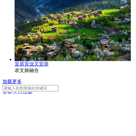
宜居宜业又宜游
农文旅融合
加载更多
首页
|
全站地图
京ICP备10003349号-1
中央广播电视总台
央视网
版权所有
正在阅读：
两岸青年合作交流 共享发展新机
遇