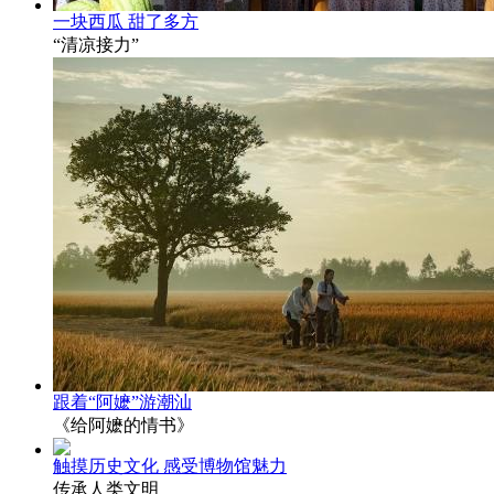
一块西瓜 甜了多方
“清凉接力”
跟着“阿嬷”游潮汕
《给阿嬷的情书》
触摸历史文化 感受博物馆魅力
传承人类文明