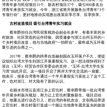
湾青年参与民宿项目31个、新农村项目37个，吸引800多名台
湾青年来浙实习就业。今年，浙江省将开展服务台湾青年“3个
专项行动”，更好地推动实现惠台政策应享尽享、应享快享。
古村改造项目 吸引台湾青年实习就业
蔡幸爵担任台湾民宿客栈协会副会长多年，有着丰富的乡
村旅游、社区营造的运作经验。因受邀参与浙江台州玉环的一
个乡村项目改造，他与当地政府“一拍即合”，最终成为玉环着
重引进的台商之一。
2017年，蔡幸爵的跨界自造融创园在玉环落户不久，便提
议组织台湾大学生到浙江开展暑期实习。这一想法很快得到了
浙台（玉环）经贸合作区管委会的支持，“玉环·台湾大学生实
习营”由此开启。这一项目开启了两岸大学生交流的一扇窗。
他表示，很多台湾青年通过一个半月暑假实习喜欢上了这个工
作，也对浙江、对大陆有了新的认识。
在丽水市缙云县溶江乡上官坑村，蔡幸爵带领一批台湾青
年开展乡村振兴规划，努力让上官坑村重焕新生。项目启动
后，他重点进行业态引入，把台湾的有机农业、文创商品带进
上官坑村，将古村落打造成一个能让当地青年愿意返乡的旅游