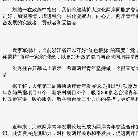
刘结一在致辞中指出，我们将继续扩大深化两岸同胞的交
财经
教育
乡村振兴
生态环境
一带一路
走好，加深感情，增进融合，强化凝聚力、向心力。两岸青年
大国智造
大国展会
大国保险
云顶对话
合发展的实践者、贡献者和受益者。
袁家军指出，当前浙江省正以守好“红色根脉”的高度自觉
终秉持“两岸一家亲”理念，以更加开放的姿态与台湾同胞共
CCTV.节目官网
直播
节目单
栏目
片库
洪秀柱在开幕式上表示，希望两岸青年坚持做一个挺直脊
梦。
据了解，去年第三届海峡两岸青年发展论坛推出“八项惠及
年参与民宿项目31个、新农村项目37个，吸引800多名台湾青
过政策宣讲、暖心服务、数字惠台等三个方面的举措，更好地
近年来，海峡两岸青年发展论坛已成为两岸青年交流合作
识、共谋发展提供助力，对推动两岸关系和平发展，促进两岸