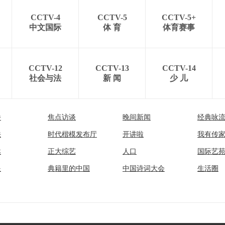
CCTV-4
CCTV-5
CCTV-5+
中文国际
体 育
体育赛事
CCTV-12
CCTV-13
CCTV-14
社会与法
新 闻
少 儿
播
焦点访谈
晚间新闻
经典咏
法
时代楷模发布厅
开讲啦
我有传
然
正大综艺
人口
国际艺
眼
典籍里的中国
中国诗词大会
生活圈