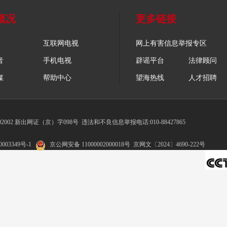
概况
更多链接
互联网电视
网上有害信息举报专区
音
手机电视
辟谣平台
法律顾问
媒
帮助中心
望海热线
人才招聘
002 新出网证（京）字098号
违法和不良信息举报电话:010-88427865
003349号-1
京公网安备 11000002000018号
京网文〔2024〕4690-222号