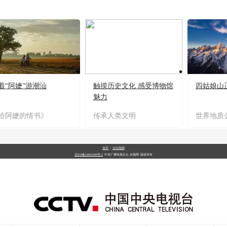
着“阿嬷”游潮汕
触摸历史文化 感受博物馆
四姑娘山
魅力
给阿嬷的情书》
传承人类文明
世界地质
首页
|
全站地图
京ICP备10003349号-1
中央广播电视总台
央视网
版权所有