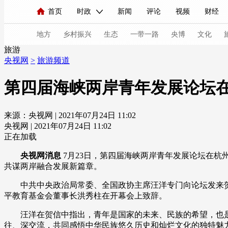
首页
时政
新闻
评论
视频
财经
人民领袖习近平
直播
海外频道
片库
iPanda
栏目大全
联播+
English
中国领导人
节目单
Монгол
听音
央视快评
微视频
习
地方
乡村振兴
生态
一带一路
央博
文化
旅游
央视网
>
旅游频道
总台春晚
网络春晚
共产党员网
秧纪录
第四届海峡两岸青年发展论坛
来源：央视网 | 2021年07月24日 11:02
新闻
国内
国际
评论
经济
军事
央视网 | 2021年07月24日 11:02
人民领袖习近平
联播+
热解读
天天学习
正在加载
央视网消息
7月23日，第四届海峡两岸青年发展论坛在杭
视频
小央视频
小央直播
直播中国
熊猫
共谋两岸融合发展新篇章。
现场
前线
比划
快看
蓝海中国
新兵
中共中央政治局常委、全国政协主席汪洋专门向论坛发来
平教育基金会董事长洪秀柱在开幕会上致辞。
体育
直播
竞猜
2026年世界杯
2026年
汪洋在贺信中指出，青年是国家的未来、民族的希望，也
VIP会员
CCTV奥林匹克频道
生活体育大会
往、深交流，共同感悟中华民族悠久历史和灿烂文化的独特魅