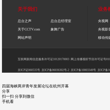
关于我们
业务
总台之声
总台总经理室
央视网
关于CCTV.com
象舞广告
央视影
网站声明
移动传
互联网新闻信息服务许可证10120170003
网上传播视听节目许可证号0102
京ICP证060535号
京ICP备06036302号-2
京ICP备10003349号
京ICP备10
四届海峡两岸青年发展论坛在杭州开幕
分享
扫一扫 分享到微信
手机看