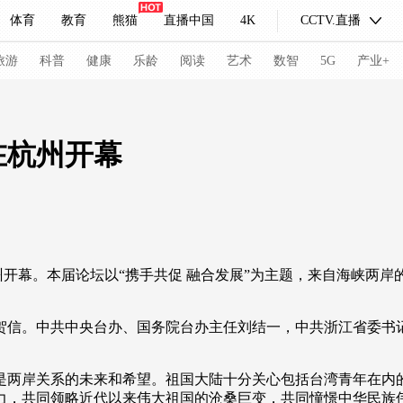
体育
教育
熊猫
直播中国
4K
CCTV.直播
式妙语
主持人
下载央视影音
热解读
天天学习
旅游
科普
健康
乐龄
阅读
艺术
数智
5G
产业+
纪录片网
国家大剧院
大型活动
在杭州开幕
科技
法治
文娱
人物
公益
图片
习式妙语
央视快评
央视网评
光华锐评
锋面
州开幕。本届论坛以“携手共促 融合发展”为主题，来自海峡两岸
频道
VR/AR
4K专区
全景新闻
请入列
人生第一次
人生第二次
贺信。中共中央台办、国务院台办主任刘结一，中共浙江省委书
冬奥会
CBA
NBA
中超
国足
国际足球
网球
综
是两岸关系的未来和希望。祖国大陆十分关心包括台湾青年在内
体育江湖
文化体育
冰雪道路
足球道路
力，共同领略近代以来伟大祖国的沧桑巨变，共同憧憬中华民族