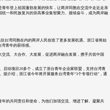
是青年登上祖国蓬勃发展的快车，让两岸同胞在交流中走近走亲
艺术
汽车
数智
5G
产业+
国统一和民族复兴的崇高事业集智聚力、接续奋斗，成为两岸融
时尚
天气
才艺
网展
央央好物
为包括台湾同胞在内的两岸人民创造了更多发展机遇。浙江省将始
台湾青年的获得感。
大交流、大合作、大发展，促进两岸融合发展，携手共筑中国
、启动项目20多个，成立了浙台青年企业家联盟，支持台湾青
万元。据介绍，浙江省今年将开展服务台湾青年“3个专项行动”，通
青年的共同责任和使命，为他们加强交流、增进了解、凝聚共