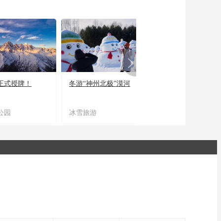
正式授牌！
冬游“神州北极”漠河
宜居宜业又宜游
公园
冰雪旅游
农文旅融合