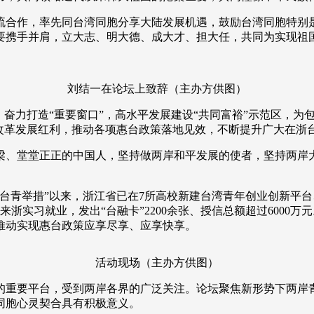
流合作，率先同台湾同胞分享大陆发展机遇，鼓励台湾同胞特别
央博
非遗
文化
旅游
科普
健康
乐龄
阅读
要携手并肩，立大志、明大德、成大才、担大任，共同为实现祖
云起
超级工厂
智敬中国
全民健康
颜选攻略
海洋
刘结一在论坛上致辞
（主办方供图）
，奋力打造“重要窗口”，高水平发展建设“共同富裕”示范区，
享改革发展红利，推动各项惠台政策落地见效，不断提升广大在浙
热播榜
总台企业白名单
梁、堂堂正正的中国人，坚持做两岸和平发展的使者，坚持两岸
台青举措”以来，浙江省已在7所高校新建台湾青年创业创新平台
年来浙实习就业，发出“台融卡”2200余张、授信总额超过6000
推动实现惠台政策应享尽享、应享快享。
活动现场（主办方供图）
的重要平台，受到两岸各界的广泛关注。论坛聚焦新形势下两岸
同胞心灵契合具有积极意义。