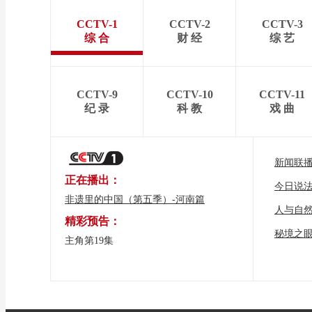
CCTV-1
CCTV-2
CCTV-3
综 合
财 经
综 艺
CCTV-9
CCTV-10
CCTV-11
纪 录
科 教
戏 曲
新闻联
正在播出：
今日说
非遗里的中国（第五季）-河南篇
人与自
精彩预告：
秘境之
主角第19集