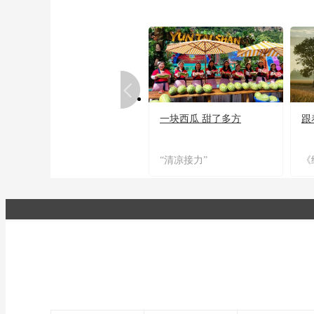
一块西瓜 甜了多方
跟
“清凉接力”
《