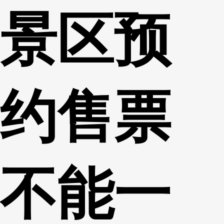
景区预
财经
教育
乡村振兴
生态环境
一带一路
央博
大国智造
大国展会
大国保险
云顶对话
云起
超
约售票
CCTV.节目官网
直播
节目单
栏目
片库
热播榜
不能一