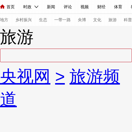
首页
时政
新闻
评论
视频
财经
体育
人民领袖习近平
直播
海外频道
片库
iPanda
栏目大全
联播+
English
中国领导人
节目单
Монгол
听音
央视快评
微视频
习式妙语
主持人
下
地方
乡村振兴
生态
一带一路
央博
文化
旅游
科普
旅游
总台春晚
网络春晚
共产党员网
秧纪录
纪录片网
新闻
国内
国际
评论
经济
军事
科技
法
央视网
>
旅游频
人民领袖习近平
联播+
热解读
天天学习
习式妙语
视频
小央视频
小央直播
直播中国
熊猫频道
V
道
现场
前线
比划
快看
蓝海中国
新兵请入列
体育
直播
竞猜
2026年世界杯
2026年冬奥会
VIP会员
CCTV奥林匹克频道
生活体育大会
体育江湖