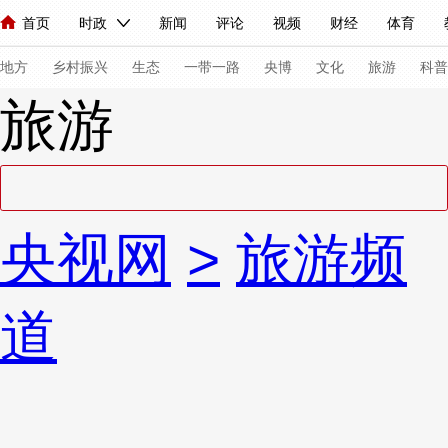
首页
时政
新闻
评论
视频
财经
体育
人民领袖习近平
直播
海外频道
片库
iPanda
栏目大全
联播+
English
中国领导人
节目单
Монгол
听音
央视快评
微视频
习式妙语
主持人
下
地方
乡村振兴
生态
一带一路
央博
文化
旅游
科普
旅游
总台春晚
网络春晚
共产党员网
秧纪录
纪录片网
新闻
国内
国际
评论
经济
军事
科技
法
央视网
>
旅游频
人民领袖习近平
联播+
热解读
天天学习
习式妙语
视频
小央视频
小央直播
直播中国
熊猫频道
V
道
现场
前线
比划
快看
蓝海中国
新兵请入列
体育
直播
竞猜
2026年世界杯
2026年冬奥会
VIP会员
CCTV奥林匹克频道
生活体育大会
体育江湖