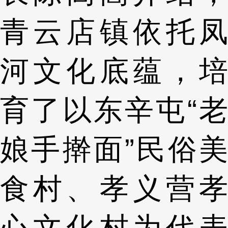
青云店镇依托凤
河文化底蕴，培
育了以东辛屯“老
娘手擀面”民俗美
食村、孝义营孝
心文化村为代表