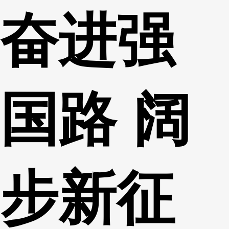
奋进强
财经
教育
乡村振兴
生态环境
一带一路
央博
大国智造
大国展会
大国保险
云顶对话
云起
超
国路 阔
CCTV.节目官网
直播
节目单
栏目
片库
热播榜
步新征