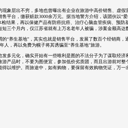
央博
非遗
文化
旅游
科普
健康
乐龄
阅读
现象层出不穷，多地也曾曝出有企业在旅游中高价销售、虚假宣
售平台，缴获赃款3000余万元。据当地警方介绍，该团伙以“爱
云起
超级工厂
智敬中国
全民健康
颜选攻略
海洋
体检结果，再以保健产品有防癌抗癌、治疗心脑血管疾病、预防基
短短三个月内，仅江苏省就有上万名老年人被骗，涉案金额高达
“养生基地”，其实也就是销售平台，发展了数百个经销商，通
年人，再以免费为幌子将其诱骗至“养生基地”旅游。
发多元化，确实开始有一些唯利是图的不法分子为了谋取经济利
热播榜
总台企业白名单
旅游产品时，不要为图便宜，参加低价劣质团，而且出游前对整
能得以维护。而旅途中，如有购物，要保留有效购物凭证，万一