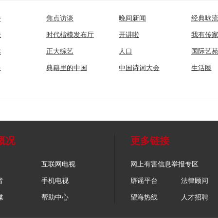
播
焦点访谈
晚间新闻
经典咏
法
时代楷模发布厅
开讲啦
我有传
然
正大综艺
人口
国际艺
眼
典籍里的中国
中国诗词大会
生活圈
概况
更多链接
互联网电视
网上有害信息举报专区
音
手机电视
辟谣平台
法律顾问
媒
帮助中心
望海热线
人才招聘