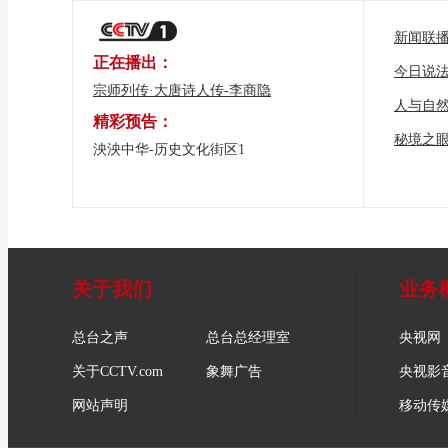
新闻联
正在播出：
今日说
宗师列传·大唐诗人传-李商隐
人与自
精彩预告：
秘境之
泱泱中华-历史文化街区1
关于我们
业务
总台之声
总台总经理室
央视网
关于CCTV.com
象舞广告
央视影
网站声明
移动传