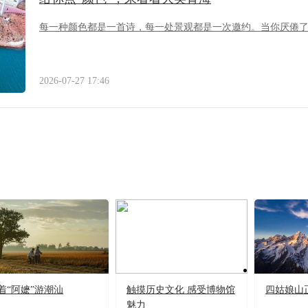
每一种颜色都是一首诗，每一处景观都是一次邀约。当你厌倦
2026-07-27 17:46
着“阿嬷”游潮汕
触摸历史文化 感受博物馆
四姑娘山
魅力