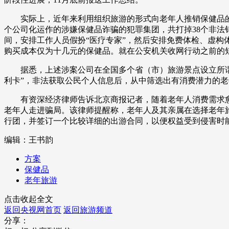
财经
教育
乡村振兴
生态环境
一带一路
实际上，近年来利用组织旅游的形式向老年人推销保健品的
个公司化运作的涉嫌保健品诈骗的犯罪集团，共打掉38个非法销
大国智造
大国展会
大国保险
云顶对话
间，安排工作人员假扮“医疗专家”，然后安排免费体检、虚构
购买成本仅为十几元的保健品。就在公安机关收网行动之前的
据悉，上述涉案公司在全国多个省（市）旅游景点设立所谓的
利卡”，非法获取公民个人信息后，从中筛选出有消费潜力的老
有资深经济律师告诉北京商报记者，随着老年人消费需求愈
CCTV.节目官网
直播
节目单
栏目
片库
老年人走进骗局。该律师提醒称，老年人及其亲属在选择老年
行团，并签订一个比较详细的出游合同，以便权益受到侵害时
编辑：王书韵
方案
保健品
老年旅游
点击收起全文
返回央视网首页
返回旅游频道
分享：