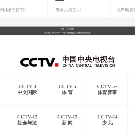
给阿嬷的情书》
传承人类文明
世界地质
首页
|
全站地图
京ICP备10003349号-1
中央广播电视总台
央视网
版权所有
CCTV-4
CCTV-5
CCTV-5+
中文国际
体 育
体育赛事
CCTV-12
CCTV-13
CCTV-14
社会与法
新 闻
少 儿