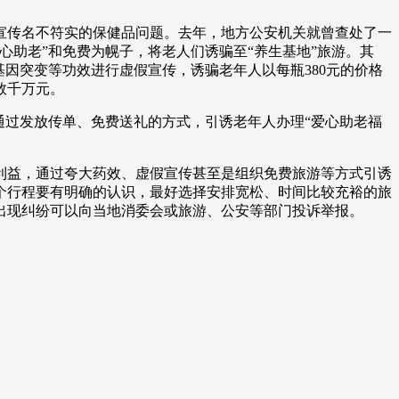
艺术
汽车
数智
5G
产业+
传名不符实的保健品问题。去年，地方公安机关就曾查处了一
心助老”和免费为幌子，将老人们诱骗至“养生基地”旅游。其
时尚
天气
才艺
网展
央央好物
因突变等功效进行虚假宣传，诱骗老年人以每瓶380元的价格
数千万元。
过发放传单、免费送礼的方式，引诱老年人办理“爱心助老福
益，通过夸大药效、虚假宣传甚至是组织免费旅游等方式引诱
个行程要有明确的认识，最好选择安排宽松、时间比较充裕的旅
出现纠纷可以向当地消委会或旅游、公安等部门投诉举报。