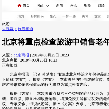
首页
时政
新闻
评论
视频
财经
人民领袖习近平
直播
海外频道
片库
iPanda
栏目大全
联播+
English
中国领导人
节目单
Монгол
听音
央视快评
微视频
习
地方
乡村振兴
生态
一带一路
央博
文化
旅游
央视网
>
旅游频道
总台春晚
网络春晚
共产党员网
秧纪录
北京将重点检查旅游中销售老
来源：
北京商报
| 2019年03月25日 10:23
新闻
国内
国际
评论
经济
军事
北京商报 | 2019年03月25日 10:23
人民领袖习近平
联播+
热解读
天天学习
正在加载
北京商报讯（记者 蒋梦惟）旅游成北京整治老年保健品乱象
视频
小央视频
小央直播
直播中国
熊猫
下简称“方案”）。根据《方案》，本市将严厉打击虚假宣传、
旅游等形式销售保健品的行为将成为重点检查内容。
现场
前线
比划
快看
蓝海中国
新兵
根据《方案》，本次将重点整治三个类别的产品和行为，其
体育
直播
竞猜
2026年世界杯
2026年
糖、降血脂、降血压和改善睡眠、增加免疫力等辅助功效的老
议、专家义诊、组织旅游等。按照《方案》要求，北京市养老
VIP会员
CCTV奥林匹克频道
生活体育大会
阶段性进展，11月底前报送工作总结。