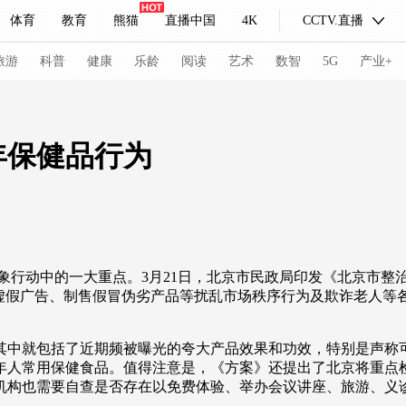
体育
教育
熊猫
直播中国
4K
CCTV.直播
式妙语
主持人
下载央视影音
热解读
天天学习
旅游
科普
健康
乐龄
阅读
艺术
数智
5G
产业+
纪录片网
国家大剧院
大型活动
年保健品行为
科技
法治
文娱
人物
公益
图片
习式妙语
央视快评
央视网评
光华锐评
锋面
行动中的一大重点。3月21日，北京市民政局印发《北京市整治
频道
VR/AR
4K专区
全景新闻
虚假广告、制售假冒伪劣产品等扰乱市场秩序行为及欺诈老人等各
请入列
人生第一次
人生第二次
中就包括了近期频被曝光的夸大产品效果和功效，特别是声称可
冬奥会
CBA
NBA
中超
国足
国际足球
网球
综
年人常用保健食品。值得注意是，《方案》还提出了北京将重点
机构也需要自查是否存在以免费体验、举办会议讲座、旅游、义
体育江湖
文化体育
冰雪道路
足球道路