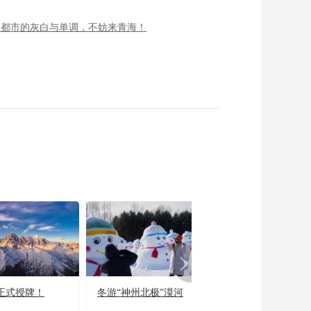
了都市的灰白与单调，不妨来青海！
正式授牌！
冬游“神州北极”漠河
宜居宜业又宜游