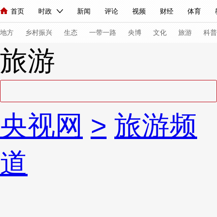
首页
时政
新闻
评论
视频
财经
体育
人民领袖习近平
直播
海外频道
片库
iPanda
栏目大全
联播+
English
中国领导人
节目单
Монгол
听音
央视快评
微视频
习式妙语
主持人
下
地方
乡村振兴
生态
一带一路
央博
文化
旅游
科普
旅游
总台春晚
网络春晚
共产党员网
秧纪录
纪录片网
新闻
国内
国际
评论
经济
军事
科技
法
央视网
>
旅游频
人民领袖习近平
联播+
热解读
天天学习
习式妙语
视频
小央视频
小央直播
直播中国
熊猫频道
V
道
现场
前线
比划
快看
蓝海中国
新兵请入列
体育
直播
竞猜
2026年世界杯
2026年冬奥会
VIP会员
CCTV奥林匹克频道
生活体育大会
体育江湖