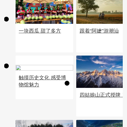
一块西瓜 甜了多方
跟着“阿嬷”游潮汕
触摸历史文化 感受博
物馆魅力
四姑娘山正式授牌！