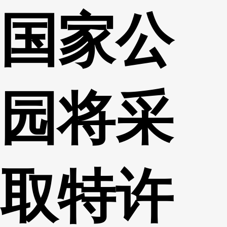
国家公
财经
教育
乡村振兴
生态环境
一带一路
央博
大国智造
大国展会
大国保险
云顶对话
云起
超
园将采
CCTV.节目官网
直播
节目单
栏目
片库
热播榜
取特许