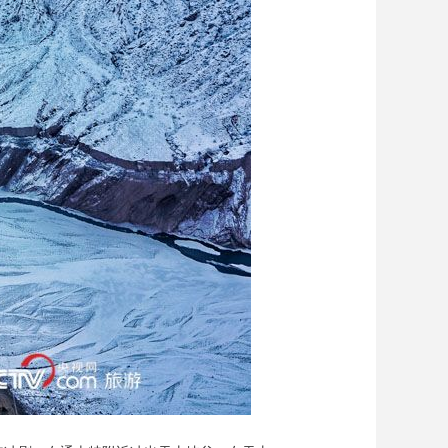
艺术
汽车
数智
5G
产业+
时尚
天气
才艺
网展
央央好物