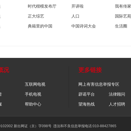
法
时代楷模发布厅
开讲啦
我有传
然
正大综艺
人口
国际艺
眼
典籍里的中国
中国诗词大会
生活圈
概况
更多链接
互联网电视
网上有害信息举报专区
音
手机电视
辟谣平台
法律顾问
媒
帮助中心
望海热线
人才招聘
02002 新出网证（京）字098号
违法和不良信息举报电话:010-88427865