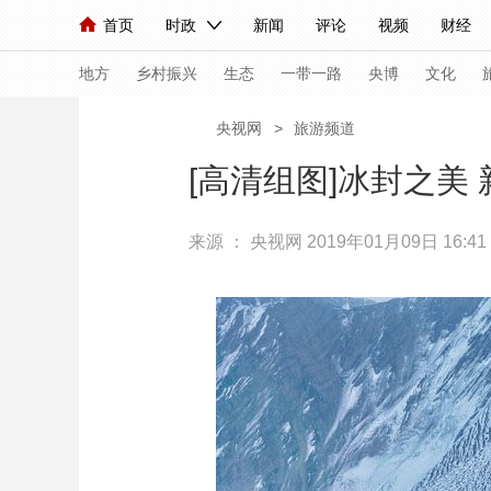
首页
时政
新闻
评论
视频
财经
人民领袖习近平
直播
海外频道
片库
iPanda
栏目大全
联播+
English
中国领导人
节目单
Монгол
听音
央视快评
微视频
习
地方
乡村振兴
生态
一带一路
央博
文化
央视网
>
旅游频道
总台春晚
网络春晚
共产党员网
秧纪录
[高清组图]冰封之美
来源 ：
央视网
2019年01月09日 16:41
新闻
国内
国际
评论
经济
军事
人民领袖习近平
联播+
热解读
天天学习
视频
小央视频
小央直播
直播中国
熊猫
现场
前线
比划
快看
蓝海中国
新兵
体育
直播
竞猜
2026年世界杯
2026
VIP会员
CCTV奥林匹克频道
生活体育大会