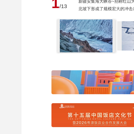
1
新疆安集海大峡谷~别称红山
/13
北坡下形成了规模宏大的冲击