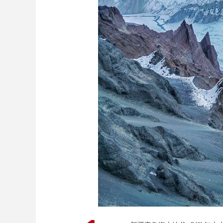
财经
教育
乡村振兴
生态环境
一带一路
大国智造
大国展会
大国保险
云顶对话
CCTV.节目官网
直播
节目单
栏目
片库