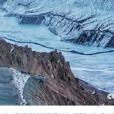
央博
非遗
文化
旅游
科普
健康
乐龄
阅读
云起
超级工厂
智敬中国
全民健康
颜选攻略
海洋
热播榜
总台企业白名单