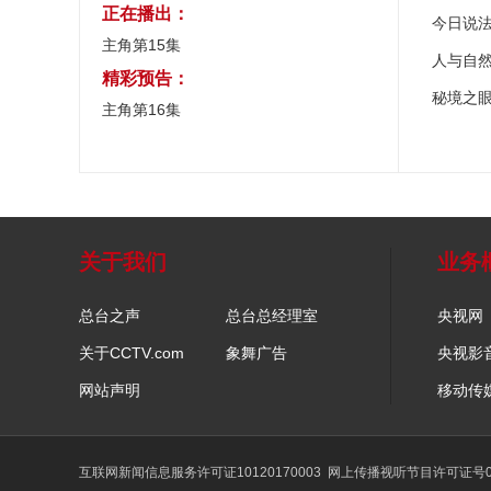
正在播出：
今日说
主角第15集
人与自
精彩预告：
秘境之
主角第16集
关于我们
业务
总台之声
总台总经理室
央视网
关于CCTV.com
象舞广告
央视影
网站声明
移动传
互联网新闻信息服务许可证10120170003
网上传播视听节目许可证号01