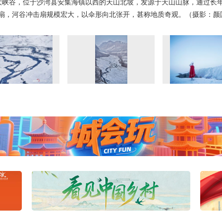
大峡谷，位于沙湾县安集海镇以西的天山北坡，发源于天山山脉，通过长
扇，河谷冲击扇规模宏大，以伞形向北张开，甚称地质奇观。（摄影：颜