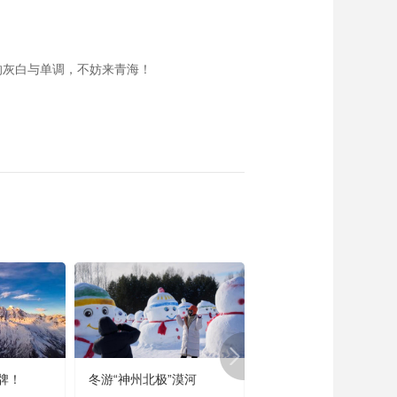
的灰白与单调，不妨来青海！
牌！
冬游“神州北极”漠河
宜居宜业又宜游