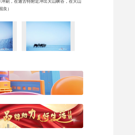
年冲刷，在通古特附近冲出天山峡谷，在天山
国良）