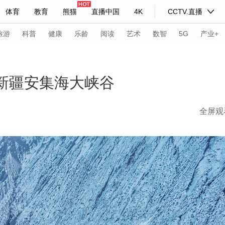
体育
教育
熊猫
直播中国
4K
CCTV.直播
式妙语
主持人
下载央视影音
热解读
天天学习
旅游
科普
健康
乐龄
阅读
艺术
数智
5G
产业+
纪录片网
国家大剧院
大型活动
 新疆安集海大峡谷
全屏观
科技
法治
文娱
人物
公益
图片
习式妙语
央视快评
央视网评
光华锐评
锋面
频道
VR/AR
4K专区
全景新闻
请入列
人生第一次
人生第二次
年冬奥会
CBA
NBA
中超
国足
国际足球
网球
综
体育江湖
文化体育
冰雪道路
足球道路