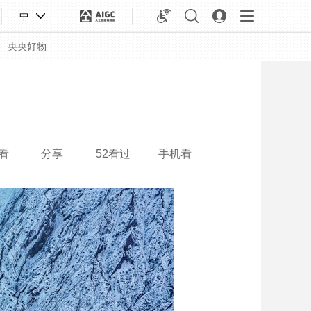
中
央央好物
看
分享
52看过
手机看
合体育
亚冬会