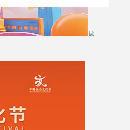
艺术
汽车
数智
5G
产业+
时尚
天气
才艺
网展
央央好物