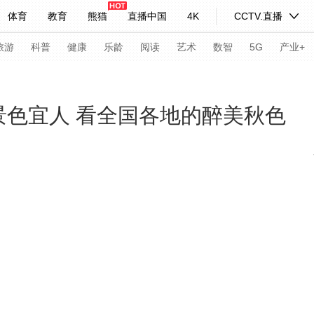
体育
教育
熊猫
直播中国
4K
CCTV.直播
式妙语
主持人
下载央视影音
热解读
天天学习
旅游
科普
健康
乐龄
阅读
艺术
数智
5G
产业+
纪录片网
国家大剧院
大型活动
景色宜人 看全国各地的醉美秋色
科技
法治
文娱
人物
公益
图片
习式妙语
央视快评
央视网评
光华锐评
锋面
频道
VR/AR
4K专区
全景新闻
请入列
人生第一次
人生第二次
年冬奥会
CBA
NBA
中超
国足
国际足球
网球
综
体育江湖
文化体育
冰雪道路
足球道路