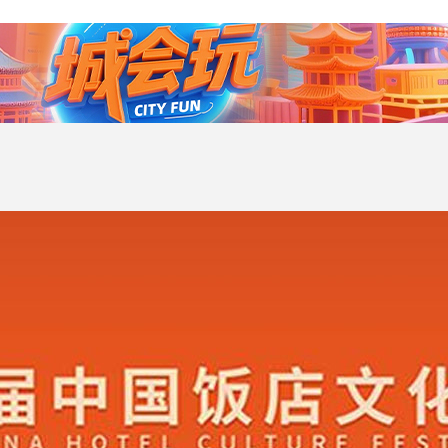
央博
非遗
文化
旅游
科普
健康
乐龄
阅读
云起
超级工厂
智敬中国
全民健康
颜选攻略
海洋
热播榜
总台企业白名单