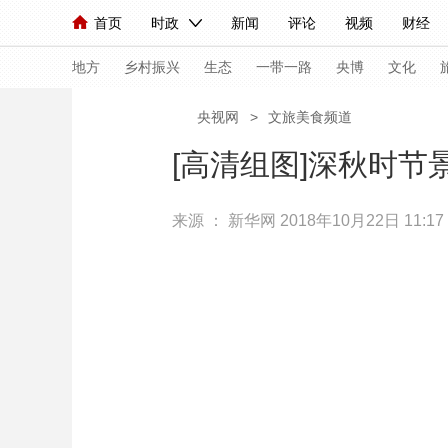
首页
时政
新闻
评论
视频
财经
人民领袖习近平
直播
海外频道
片库
iPanda
栏目大全
联播+
English
中国领导人
节目单
Монгол
听音
央视快评
微视频
习
地方
乡村振兴
生态
一带一路
央博
文化
央视网
>
文旅美食频道
总台春晚
网络春晚
共产党员网
秧纪录
[高清组图]深秋时节
来源 ：
新华网
2018年10月22日 11:17
新闻
国内
国际
评论
经济
军事
人民领袖习近平
联播+
热解读
天天学习
视频
小央视频
小央直播
直播中国
熊猫
现场
前线
比划
快看
蓝海中国
新兵
体育
直播
竞猜
2026年世界杯
2026
VIP会员
CCTV奥林匹克频道
生活体育大会