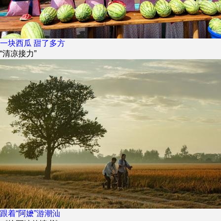
一块西瓜 甜了多方
“清凉接力”
跟着“阿嬷”游潮汕