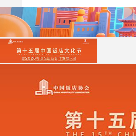
财经
教育
乡村振兴
生态环境
一带一路
大国智造
大国展会
大国保险
云顶对话
CCTV.节目官网
直播
节目单
栏目
片库