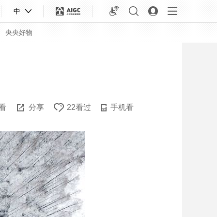
中
央央好物
看
分享
22看过
手机看
合体育
亚冬会