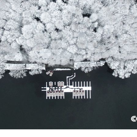
央博
非遗
文化
旅游
科普
健康
乐龄
阅读
云起
超级工厂
智敬中国
全民健康
颜选攻略
海洋
收视榜
总台企业白名单