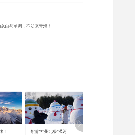
的灰白与单调，不妨来青海！
牌！
冬游“神州北极”漠河
宜居宜业又宜游