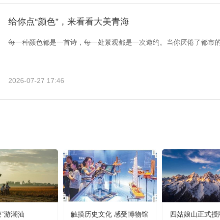
给你点“颜色”，来看看大美青海
每一种颜色都是一首诗，每一处景观都是一次邀约。当你厌倦了都市
2026-07-27 17:46
嬷”游潮汕
触摸历史文化 感受博物馆
四姑娘山正式授