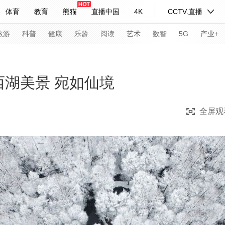
体育
教育
熊猫
直播中国
4K
CCTV.直播
式妙语
主持人
下载央视影音
热解读
天天学习
旅游
科普
健康
乐龄
阅读
艺术
数智
5G
产业+
纪录片网
国家大剧院
大型活动
西湖美景 宛如仙境
全屏观
科技
法治
文娱
人物
公益
图片
习式妙语
央视快评
央视网评
光华锐评
锋面
频道
VR/AR
4K专区
全景新闻
请入列
人生第一次
人生第二次
年冬奥会
CBA
NBA
中超
国足
国际足球
网球
综
体育江湖
文化体育
冰雪道路
足球道路