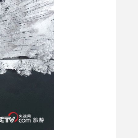
艺术
汽车
数智
5G
产业+
时尚
天气
才艺
网展
央央好物