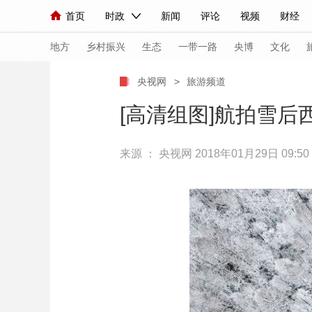
首页
时政
新闻
评论
视频
财经
人民领袖习近平
直播
海外频道
片库
iPanda
栏目大全
联播+
English
中国领导人
节目单
Монгол
听音
央视快评
微视频
习
地方
乡村振兴
生态
一带一路
央博
文化
央视网
>
旅游频道
总台春晚
网络春晚
共产党员网
秧纪录
[高清组图]航拍雪后
来源 ：
央视网
2018年01月29日 09:50
新闻
国内
国际
评论
经济
军事
人民领袖习近平
联播+
热解读
天天学习
视频
小央视频
小央直播
直播中国
熊猫
现场
前线
比划
快看
蓝海中国
新兵
体育
直播
竞猜
2026年世界杯
2026
VIP会员
CCTV奥林匹克频道
生活体育大会