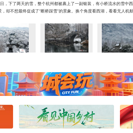
月26日，下了两天的雪，整个杭州都被裹上了一副银装，有小桥流水的雪中
美景，却不想最终促成了“断桥踩雪”的景象。换个角度看西湖，看看无人机