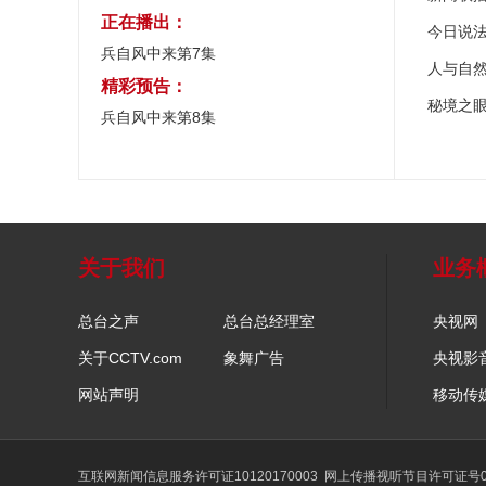
正在播出：
今日说
兵自风中来第7集
人与自
精彩预告：
秘境之
兵自风中来第8集
关于我们
业务
总台之声
总台总经理室
央视网
关于CCTV.com
象舞广告
央视影
网站声明
移动传
互联网新闻信息服务许可证10120170003
网上传播视听节目许可证号01