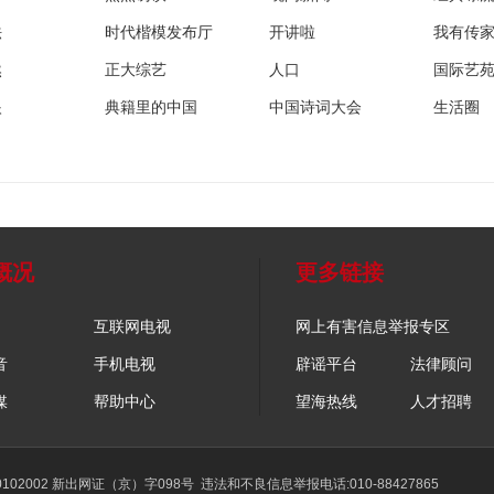
法
时代楷模发布厅
开讲啦
我有传
然
正大综艺
人口
国际艺
眼
典籍里的中国
中国诗词大会
生活圈
概况
更多链接
互联网电视
网上有害信息举报专区
音
手机电视
辟谣平台
法律顾问
媒
帮助中心
望海热线
人才招聘
02002 新出网证（京）字098号
违法和不良信息举报电话:010-88427865