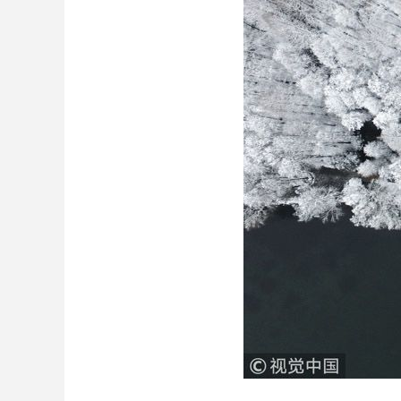
财经
教育
乡村振兴
生态环境
一带一路
大国智造
大国展会
大国保险
云顶对话
CCTV.节目官网
直播
节目单
栏目
片库