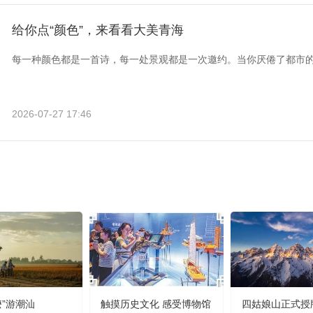
给你点“颜色”，来看看大美青海
每一种颜色都是一首诗，每一处景观都是一次邀约。当你厌倦了都市
2026-07-27 17:46
嬷”游潮汕
触摸历史文化 感受博物馆
四姑娘山正式授