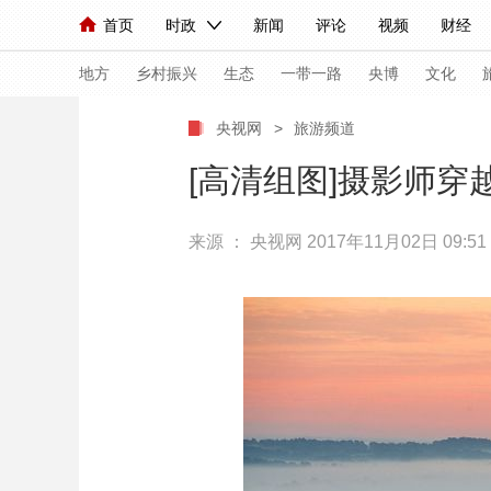
首页
时政
新闻
评论
视频
财经
人民领袖习近平
直播
海外频道
片库
iPanda
栏目大全
联播+
English
中国领导人
节目单
Монгол
听音
央视快评
微视频
习
地方
乡村振兴
生态
一带一路
央博
文化
央视网
>
旅游频道
总台春晚
网络春晚
共产党员网
秧纪录
[高清组图]摄影师
来源 ：
央视网
2017年11月02日 09:51
新闻
国内
国际
评论
经济
军事
人民领袖习近平
联播+
热解读
天天学习
视频
小央视频
小央直播
直播中国
熊猫
现场
前线
比划
快看
蓝海中国
新兵
体育
直播
竞猜
2026年世界杯
2026
VIP会员
CCTV奥林匹克频道
生活体育大会