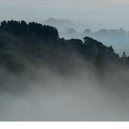
央博
非遗
文化
旅游
科普
健康
乐龄
阅读
云起
超级工厂
智敬中国
全民健康
颜选攻略
海洋
热播榜
总台企业白名单