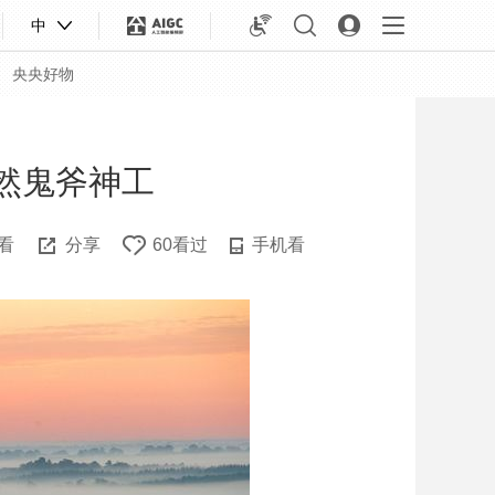
中
央央好物
自然鬼斧神工
看
分享
60看过
手机看
合体育
亚冬会