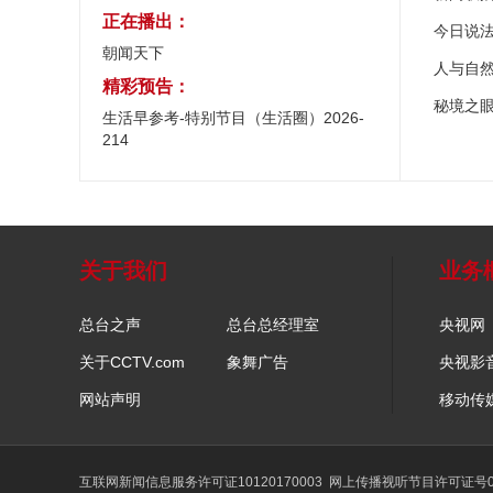
正在播出：
今日说
朝闻天下
人与自
精彩预告：
秘境之
生活早参考-特别节目（生活圈）2026-
214
关于我们
业务
总台之声
总台总经理室
央视网
关于CCTV.com
象舞广告
央视影
网站声明
移动传
互联网新闻信息服务许可证10120170003
网上传播视听节目许可证号01