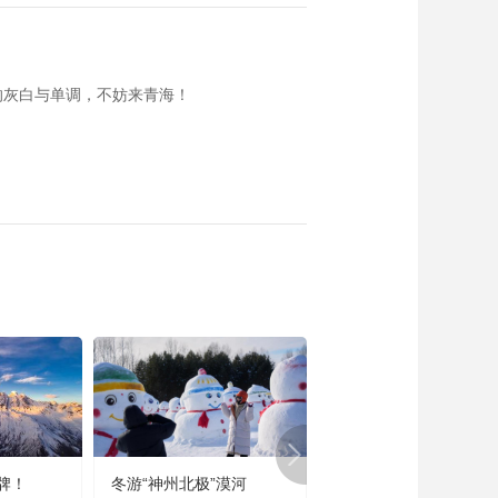
的灰白与单调，不妨来青海！
牌！
冬游“神州北极”漠河
宜居宜业又宜游