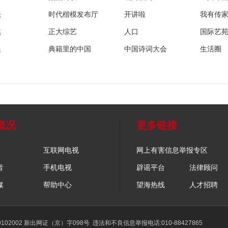
法
时代楷模发布厅
开讲啦
我有传
然
正大综艺
人口
国际艺
眼
典籍里的中国
中国诗词大会
生活圈
概况
更多链接
互联网电视
网上有害信息举报专区
音
手机电视
辟谣平台
法律顾问
媒
帮助中心
望海热线
人才招聘
02002 新出网证（京）字098号
违法和不良信息举报电话:010-88427865