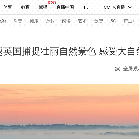
体育
教育
熊猫
直播中国
4K
CCTV.直播
式妙语
主持人
下载央视影音
热解读
天天学习
旅游
科普
健康
乐龄
阅读
艺术
数智
5G
产业+
纪录片网
国家大剧院
大型活动
穿越英国捕捉壮丽自然景色 感受大
全屏观
科技
法治
文娱
人物
公益
图片
习式妙语
央视快评
央视网评
光华锐评
锋面
频道
VR/AR
4K专区
全景新闻
请入列
人生第一次
人生第二次
年冬奥会
CBA
NBA
中超
国足
国际足球
网球
综
体育江湖
文化体育
冰雪道路
足球道路