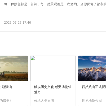
每一种颜色都是一首诗，每一处景观都是一次邀约。当你厌倦了都市
2026-07-27 17:46
嬷”游潮汕
触摸历史文化 感受博物馆
四姑娘山正式授
魅力
的情书》
传承人类文明
世界地质公园