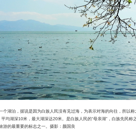
央博
非遗
文化
旅游
科普
健康
乐龄
阅读
云起
超级工厂
智敬中国
全民健康
颜选攻略
海洋
热播榜
总台企业白名单
一个湖泊，据说是因为白族人民没有见过海，为表示对海的向往，所以称
里，平均湖深10米，最大湖深达20米。是白族人民的“母亲湖”，白族先民称
旅游的最重要的标志之一。摄影：颜国良