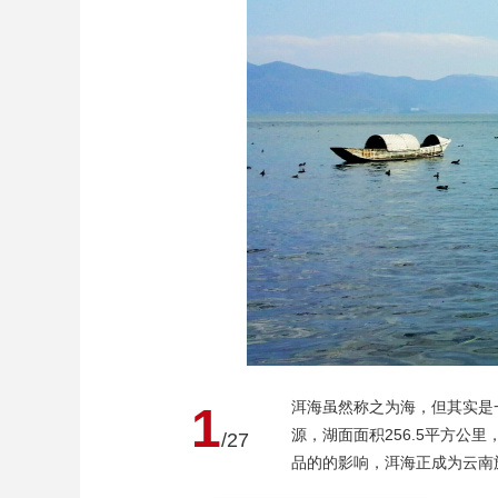
财经
教育
乡村振兴
生态环境
一带一路
大国智造
大国展会
大国保险
云顶对话
CCTV.节目官网
直播
节目单
栏目
片库
洱海虽然称之为海，但其实是
1
源，湖面面积256.5平方公
/27
品的的影响，洱海正成为云南