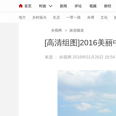
首页
时政
新闻
评论
视频
财经
人民领袖习近平
直播
海外频道
片库
iPanda
栏目大全
联播+
English
中国领导人
节目单
Монгол
听音
央视快评
微视频
习
地方
乡村振兴
生态
一带一路
央博
文化
央视网
>
旅游频道
总台春晚
网络春晚
共产党员网
秧纪录
[高清组图]2016
来源 ：
央视网
2016年01月26日 16:54
新闻
国内
国际
评论
经济
军事
人民领袖习近平
联播+
热解读
天天学习
视频
小央视频
小央直播
直播中国
熊猫
现场
前线
比划
快看
蓝海中国
新兵
体育
直播
竞猜
2026年世界杯
2026
VIP会员
CCTV奥林匹克频道
生活体育大会