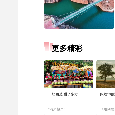
更多精彩
一块西瓜 甜了多方
跟着“阿
“清凉接力”
《给阿嬷