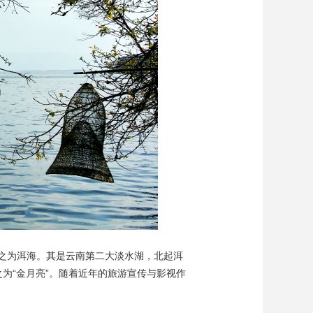
艺术
汽车
数智
5G
产业+
时尚
天气
才艺
网展
央央好物
之为洱海。其是云南第二大淡水湖，北起洱
之为“金月亮”。随着近年的旅游宣传与影视作