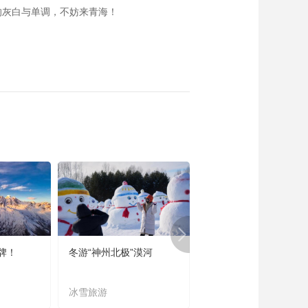
的灰白与单调，不妨来青海！
牌！
冬游“神州北极”漠河
宜居宜业又宜游
冰雪旅游
农文旅融合