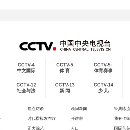
CCTV-4
CCTV-5
CCTV-5+
中文国际
体 育
体育赛事
CCTV-12
CCTV-13
CCTV-14
社会与法
新 闻
少 儿
播
焦点访谈
晚间新闻
经典咏
法
时代楷模发布厅
开讲啦
我有传
然
正大综艺
人口
国际艺