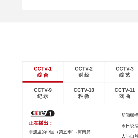
CCTV-1
CCTV-2
CCTV-3
综 合
财 经
综 艺
CCTV-9
CCTV-10
CCTV-11
纪 录
科 教
戏 曲
新闻联
正在播出：
今日说
非遗里的中国（第五季）-河南篇
人与自