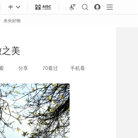
中
央央好物
澈之美
看
分享
70看过
手机看
合体育
亚冬会