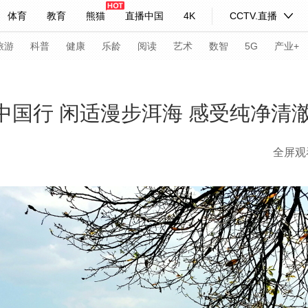
体育
教育
熊猫
直播中国
4K
CCTV.直播
式妙语
主持人
下载央视影音
热解读
天天学习
旅游
科普
健康
乐龄
阅读
艺术
数智
5G
产业+
纪录片网
国家大剧院
大型活动
美丽中国行 闲适漫步洱海 感受纯净清
全屏观
科技
法治
文娱
人物
公益
图片
习式妙语
央视快评
央视网评
光华锐评
锋面
频道
VR/AR
4K专区
全景新闻
请入列
人生第一次
人生第二次
年冬奥会
CBA
NBA
中超
国足
国际足球
网球
综
体育江湖
文化体育
冰雪道路
足球道路