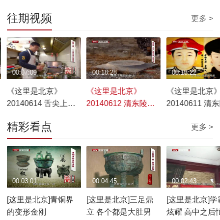
往期视频
更多 >
00:07:09
00:18:28
00:18:22
《这里是北京》
《这里是北京》
《这里是北京
20140614 舌尖上的
20140612 清东陵里
20140611 清
南锣——北京胡同里
说后宫——顺治篇
说后宫——最
精彩看点
更多 >
的“异地恋”
角儿
00:03:01
00:04:45
00:02:43
[这里是北京]青铜界
[这里是北京]三足鼎
[这里是北京]学
的变形金刚
立 各个都是大肚男
炫耀 高中之后