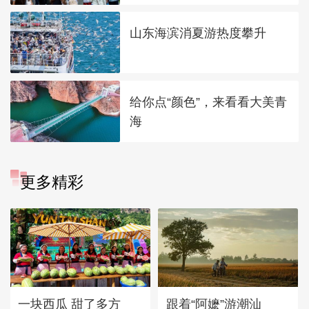
山东海滨消夏游热度攀升
给你点“颜色”，来看看大美青
海
更多精彩
一块西瓜 甜了多方
跟着“阿嬷”游潮汕