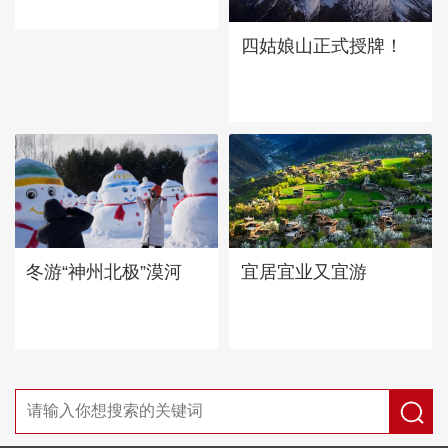
四姑娘山正式授牌！
宜居宜业又宜游
冬游“神州北极”漠河