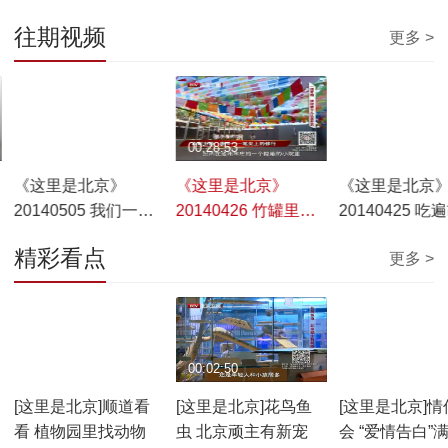
往期视频
更多 >
00:21:44
00:28:53
00:21:50
《这里是北京》
《这里是北京》
《这里是北京
20140505 我们一起
20140426 竹罐里的
20140425 吃
记
长大——50后首图成
真相
——寻找中戏的
精彩看点
更多 >
长记
堂”
00:03:02
00:02:50
00:04:50
[这里是北京]顺道看
[这里是北京]花鸟鱼
[这里是北京]情
看 植物园里找动物
虫 北京顽主有新宠
会 “爱情告白”