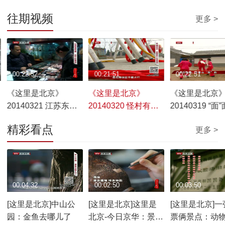
往期视频
更多 >
00:22:52
00:21:51
00:22:51
《这里是北京》
《这里是北京》
《这里是北京
20140321 江苏东海
20140320 怪村有个
20140319 “
——水晶淘宝记
太平鼓
面人汤
精彩看点
更多 >
00:04:32
00:02:50
00:03:50
[这里是北京]中山公
[这里是北京]这里是
[这里是北京]一
园：金鱼去哪儿了
北京-今日京华：景泰
票俩景点：动