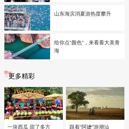
山东海滨消夏游热度攀升
给你点“颜色”，来看看大美青
海
更多精彩
一块西瓜 甜了多方
跟着“阿嬷”游潮汕