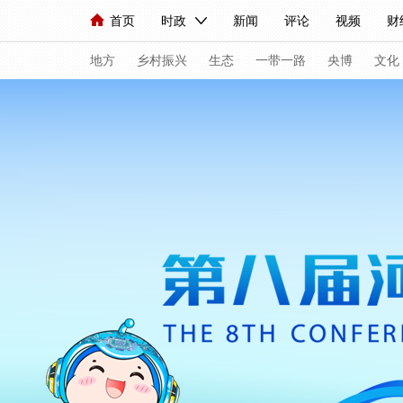
首页
时政
新闻
评论
视频
财
人民领袖习近平
直播
海外频道
片库
iPanda
栏目大全
联播+
English
中国领导人
节目单
Монгол
听音
央视快评
微视频
地方
乡村振兴
生态
一带一路
央博
文化
总台春晚
网络春晚
共产党员网
秧纪录
新闻
国内
国际
评论
经济
军事
人民领袖习近平
联播+
热解读
天天学
视频
小央视频
小央直播
直播中国
现场
前线
比划
快看
蓝海中国
体育
直播
竞猜
2026年世界杯
20
VIP会员
CCTV奥林匹克频道
生活体育大