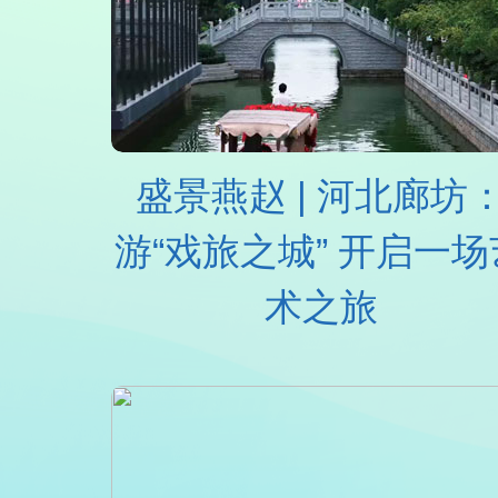
盛景燕赵 | 河北廊坊
游“戏旅之城” 开启一场
术之旅