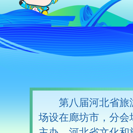
财经
教育
乡村振兴
生态环境
一带
大国智造
大国展会
大国保险
云顶对话
CCTV.节目官网
直播
节目单
栏目
第八届河北省旅游
场设在廊坊市，分会
主办，河北省文化和