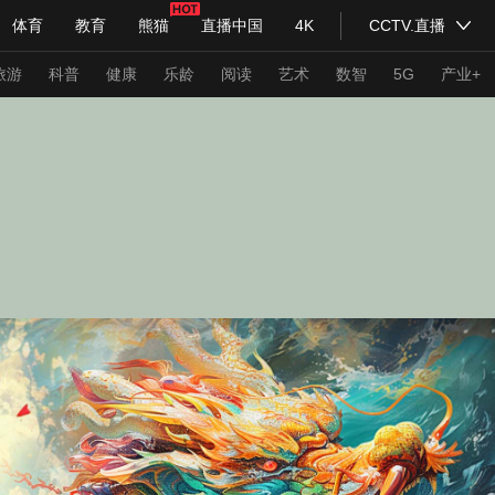
体育
教育
熊猫
直播中国
4K
CCTV.直播
式妙语
主持人
下载央视影音
热解读
天天学习
旅游
科普
健康
乐龄
阅读
艺术
数智
5G
产业+
纪录片网
国家大剧院
大型活动
科技
法治
文娱
人物
公益
图片
习式妙语
央视快评
央视网评
光华锐评
锋面
频道
VR/AR
4K专区
全景新闻
请入列
人生第一次
人生第二次
年冬奥会
CBA
NBA
中超
国足
国际足球
网球
综
体育江湖
文化体育
冰雪道路
足球道路