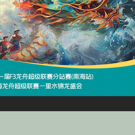
央博
非遗
文化
旅游
科普
健康
乐龄
阅读
云起
超级工厂
智敬中国
全民健康
颜选攻略
海洋
热播榜
总台企业白名单