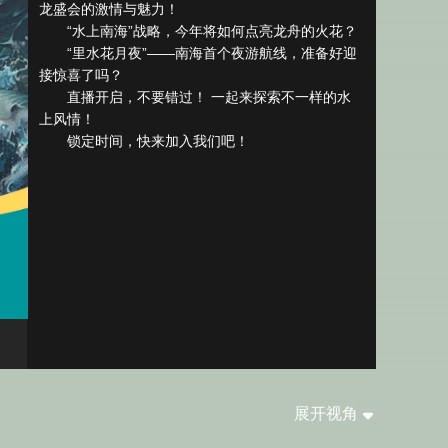
龙盛会的激情与魅力！

艺术
　　“水上南海”战略，今年将如何点亮龙舟的火花？

汽车
数智
5G
产业+
　　“里水花月夜”——南海首个夜游航线，准备好迎
时尚
天气
才艺
网展
央央好物
接惊喜了吗？

　　直播开启，不要错过！ 一起来探索不一样的水
上风情！

　　锁定时间，快来加入我们吧！
展开视角